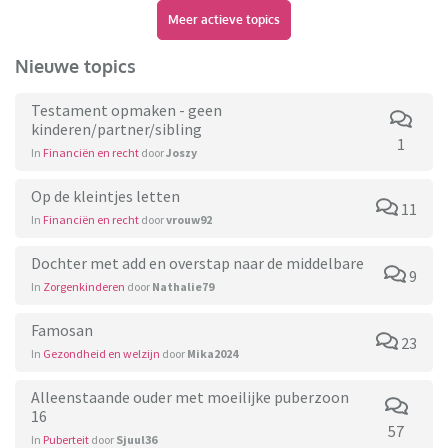
Meer actieve topics
Nieuwe topics
Testament opmaken - geen
kinderen/partner/sibling
1
In
Financiën en recht
door
Joszy
Op de kleintjes letten
11
In
Financiën en recht
door
vrouw92
Dochter met add en overstap naar de middelbare
9
In
Zorgenkinderen
door
Nathalie79
Famosan
23
In
Gezondheid en welzijn
door
Mika2024
Alleenstaande ouder met moeilijke puberzoon
16
57
In
Puberteit
door
Sjuul36