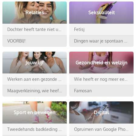
Relaties
Seksualiteit
Dochter heeft tante niet uitgenodigd voor haar bruiloft
Fetisj
VOORBIJ!
Dingen waar je spontaan van opdroogt
Jouw lijf
Gezondheid en welzijn
Werken aan een gezonde leefstijl en gewicht in 2026
Wie heeft er nog meer een grafhekel aan de zomer?
Maagverkleining, wie heeft er ervaring?
Famosan
Sport en bewegen
Digital
Tweedehands badkleding onhygiënisch?
Opruimen van Google Photos