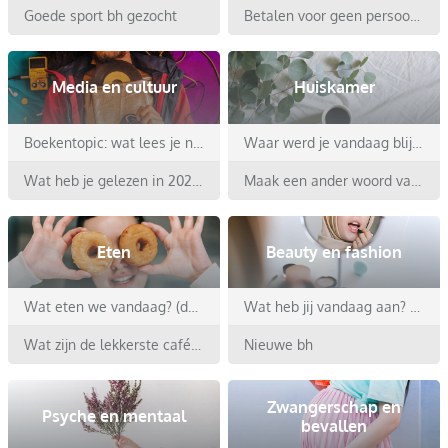
Goede sport bh gezocht
Betalen voor geen persoonlijke advertenties op Viva Forum
Media en cultuur
Huiskamer
Boekentopic: wat lees je nu? - Deel 2
Waar werd je vandaag blij van? - deel 2
Wat heb je gelezen in 2026?
Maak een ander woord van minimaal de laatste 3 letters
Eten
Beauty en fashion
Wat eten we vandaag? (deel 2)
Wat heb jij vandaag aan? Resurrection
Wat zijn de lekkerste café noir koekjes
Nieuwe bh
Zwangerschap en
Psyche en mentaal
bevallen