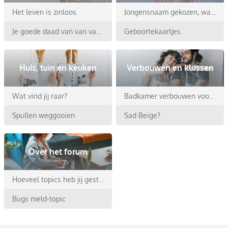
Het leven is zinloos
Jongensnaam gekozen, wat nu? Switchen?
Je goede daad van van vandaag
Geboortekaartjes
Huis, tuin en keuken
Verbouwen en klussen
Wat vind jij raar?
Badkamer verbouwen voor een besluiteloos type
Spullen weggooien
Sad Beige?
Over het forum
Hoeveel topics heb jij gestart op dit forum?
Bugs meld-topic