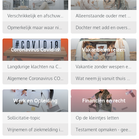
Verschrikkelijk en afschuwelijk nieuws
Alleenstaande ouder met moeilijke puberzoon 16
Opmerkelijk maar waar nieuws
Dochter met add en overstap naar de middelbare
Coronavirus Covid-19
Vakantie en reizen
Langdurige klachten na Covid - deel 2
Vakantie zonder wespen ellende
Algemene Coronavirus COVID-19 SARS-CoV-2 topic
Wat neem jij vanuit thuis mee op vakantie?
Werk en Opleiding
Financiën en recht
Sollicitatie-topic
Op de kleintjes letten
Vrijnemen of ziekmelding in geval van ingrepen
Testament opmaken - geen kinderen/partner/sibling