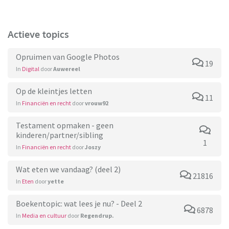
Actieve topics
Opruimen van Google Photos
19
In
Digital
door
Auwereel
Op de kleintjes letten
11
In
Financiën en recht
door
vrouw92
Testament opmaken - geen
kinderen/partner/sibling
1
In
Financiën en recht
door
Joszy
Wat eten we vandaag? (deel 2)
21816
In
Eten
door
yette
Boekentopic: wat lees je nu? - Deel 2
6878
In
Media en cultuur
door
Regendrup.