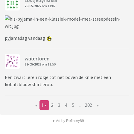
LostJellyfish83
29-05-2022
om 11:07
pyjamadag vandaag
watertoren
29-05-2022
om 11:50
Een zwart leren rokje tot net boven de knie met een
kobaltblauw shirt erop.
«
1
2
3
4
5
..
202
»
▼ Ad by Refinery89