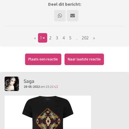
Deel dit bericht:
«
1
2
3
4
5
..
202
»
Plaats een reactie
Naar laatste reactie
Saga
28-05-2022
om 23:21