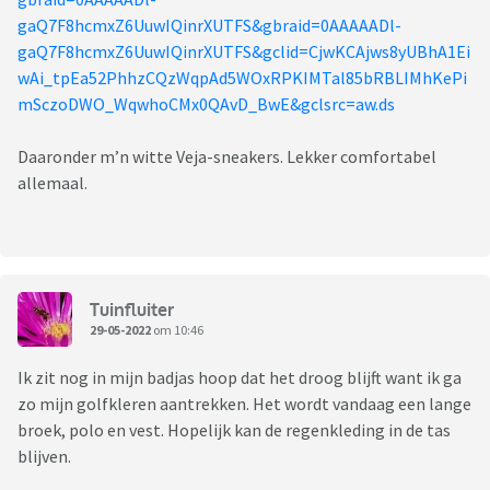
gaQ7F8hcmxZ6UuwIQinrXUTFS&gbraid=0AAAAADl-
gaQ7F8hcmxZ6UuwIQinrXUTFS&gclid=CjwKCAjws8yUBhA1Ei
wAi_tpEa52PhhzCQzWqpAd5WOxRPKIMTal85bRBLIMhKePi
mSczoDWO_WqwhoCMx0QAvD_BwE&gclsrc=aw.ds
Daaronder m’n witte Veja-sneakers. Lekker comfortabel
allemaal.
Tuinfluiter
29-05-2022
om 10:46
Ik zit nog in mijn badjas hoop dat het droog blijft want ik ga
zo mijn golfkleren aantrekken. Het wordt vandaag een lange
broek, polo en vest. Hopelijk kan de regenkleding in de tas
blijven.