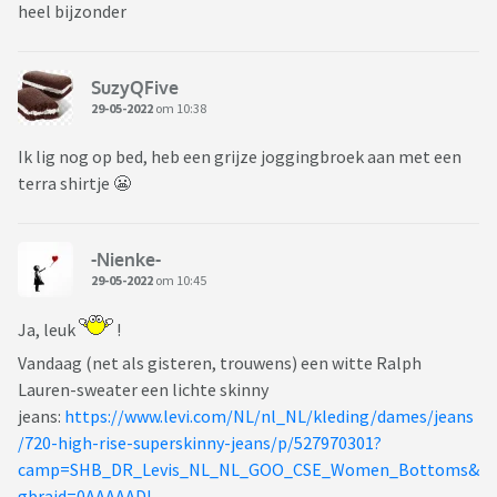
heel bijzonder
SuzyQFive
29-05-2022
om 10:38
Ik lig nog op bed, heb een grijze joggingbroek aan met een
terra shirtje 😬
-Nienke-
29-05-2022
om 10:45
Ja, leuk
!
Vandaag (net als gisteren, trouwens) een witte Ralph
Lauren-sweater een lichte skinny
jeans:
https://www.levi.com/NL/nl_NL/kleding/dames/jeans
/720-high-rise-superskinny-jeans/p/527970301?
camp=SHB_DR_Levis_NL_NL_GOO_CSE_Women_Bottoms&
gbraid=0AAAAADl-