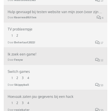
13
Hulp gevraagd bij testen website van mijn zoon (voor zijn studie)
Door
KnorrendKitten
4
TV probleempje
1
2
Door
Beterlaat2021!
17
Ik zoek een game!
Door
Fenyw
12
Switch games
1
2
3
4
Door
Skippyball
53
Hoevaak zaten jou gegevens bij een hack
1
2
3
4
Door
rooiekater
55