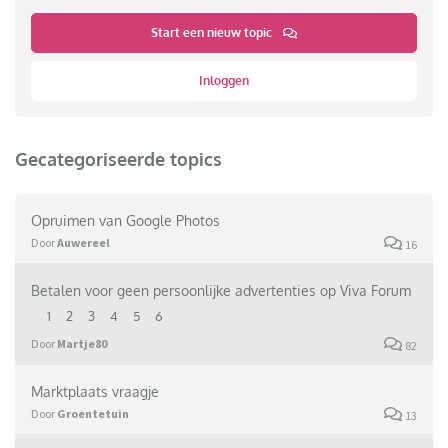
Start een nieuw topic
Inloggen
Gecategoriseerde topics
Opruimen van Google Photos
Door
Auwereel
16
Betalen voor geen persoonlijke advertenties op Viva Forum
1
2
3
4
5
6
Door
Martje80
82
Marktplaats vraagje
Door
Groentetuin
13