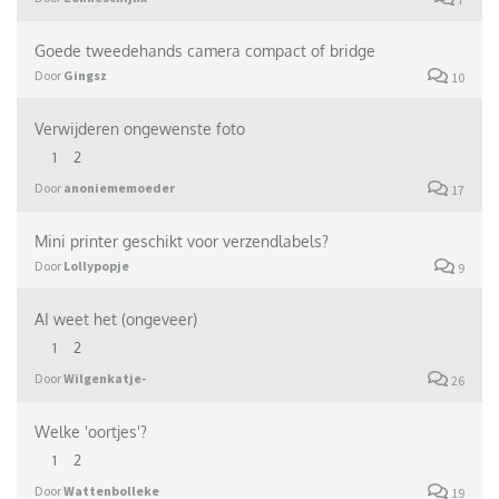
Goede tweedehands camera compact of bridge
Door
Gingsz
10
Verwijderen ongewenste foto
1
2
Door
anoniememoeder
17
Mini printer geschikt voor verzendlabels?
Door
Lollypopje
9
AI weet het (ongeveer)
1
2
Door
Wilgenkatje-
26
Welke 'oortjes'?
1
2
Door
Wattenbolleke
19