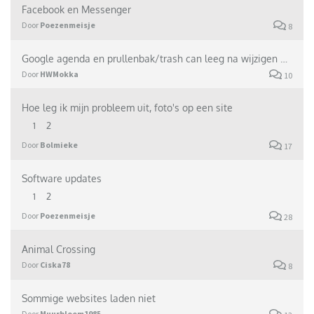
Facebook en Messenger
Door
Poezenmeisje
8
Google agenda en prullenbak/trash can leeg na wijzigen wachtwoord
Door
HWMokka
10
Hoe leg ik mijn probleem uit, foto's op een site
1
2
Door
Bolmieke
17
Software updates
1
2
Door
Poezenmeisje
28
Animal Crossing
Door
Ciska78
8
Sommige websites laden niet
Door
Muurbloem1985