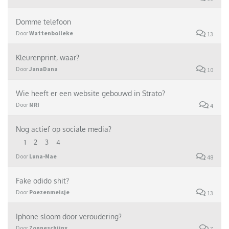
Domme telefoon
Door
Wattenbolleke
13
Kleurenprint, waar?
Door
JanaDana
10
Wie heeft er een website gebouwd in Strato?
Door
MRI
4
Nog actief op sociale media?
1
2
3
4
Door
Luna-Mae
48
Fake odido shit?
Door
Poezenmeisje
13
Iphone sloom door veroudering?
Door
Zonneschijnx
7