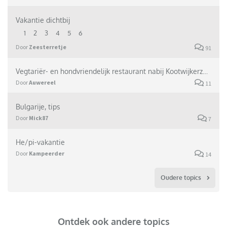
Vakantie dichtbij
1
2
3
4
5
6
Door
Zeesterretje
91
Vegtariër- en hondvriendelijk restaurant nabij Kootwijkerzand
Door
Auwereel
11
Bulgarije, tips
Door
Mick87
7
He/pi-vakantie
Door
Kampeerder
14
Oudere topics
Ontdek ook andere topics