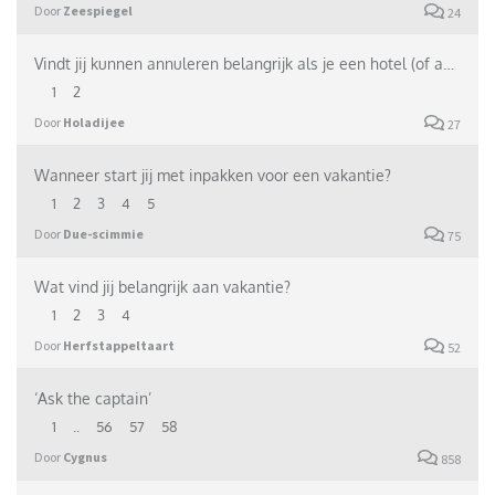
Door
Zeespiegel
24
Vindt jij kunnen annuleren belangrijk als je een hotel (of ander verblijf) boekt?
1
2
Door
Holadijee
27
Wanneer start jij met inpakken voor een vakantie?
1
2
3
4
5
Door
Due-scimmie
75
Wat vind jij belangrijk aan vakantie?
1
2
3
4
Door
Herfstappeltaart
52
‘Ask the captain’
1
..
56
57
58
Door
Cygnus
858