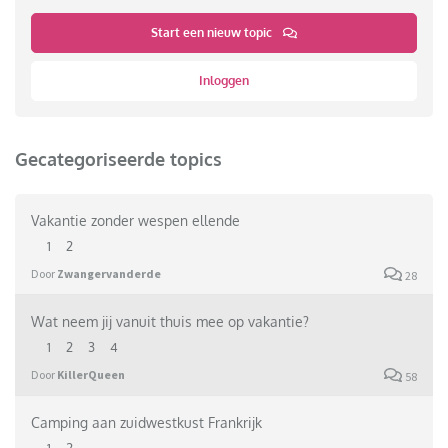
Start een nieuw topic
Inloggen
Gecategoriseerde topics
Vakantie zonder wespen ellende
1
2
Door
Zwangervanderde
28
Wat neem jij vanuit thuis mee op vakantie?
1
2
3
4
Door
KillerQueen
58
Camping aan zuidwestkust Frankrijk