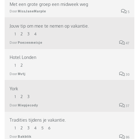
Met een grote groep een midweek weg
Door
MissJaneMarple
5
Jouw tip om mee te nemen op vakantie.
1
2
3
4
Door
Poezenmeisje
47
Hotel Londen
1
2
Door
Mvtj
30
York
1
2
3
Door
Miepjecody
37
Tradities tijdens je vakantie.
1
2
3
4
5
6
Door
Bakblik
86