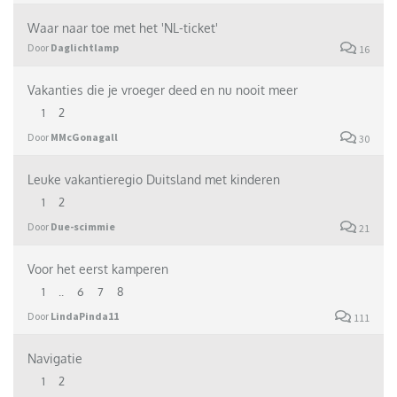
Waar naar toe met het 'NL-ticket'
Door
Daglichtlamp
16
Vakanties die je vroeger deed en nu nooit meer
1
2
Door
MMcGonagall
30
Leuke vakantieregio Duitsland met kinderen
1
2
Door
Due-scimmie
21
Voor het eerst kamperen
1
..
6
7
8
Door
LindaPinda11
111
Navigatie
1
2