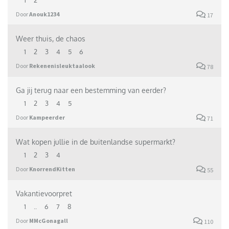
1
2
Door
Anouk1234
17
Weer thuis, de chaos
1
2
3
4
5
6
Door
Rekenenisleuktaalook
78
Ga jij terug naar een bestemming van eerder?
1
2
3
4
5
Door
Kampeerder
71
Wat kopen jullie in de buitenlandse supermarkt?
1
2
3
4
Door
KnorrendKitten
55
Vakantievoorpret
1
..
6
7
8
Door
MMcGonagall
110