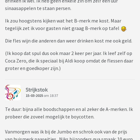
drinken ik wel. Ik heb geen enkele zin om zelf een uur
sinaasappelen te staan persen.
Ik zou hoogstens kijken wat het B-merk me kost. Maar
tegelijk zet ik voor gasten niet graag B-merk op tafel
.
Die fles wijn die anderen dan weer drinken kost me ook geld.
(Ik koop dat spul dus ook maar 2 keer per jaar. Ik leef zelf op
Coca Zero, die ik speciaal bij Aldi koop omdat de flessen daar
groter en goedkoper zijn.)
Strijkstok
15-03-2025
om 18:37
Te duur: bijna alle boodschappen en al zeker de A-merken. Ik
probeer die zoveel mogelijk te boycotten.
Vanmorgen was ik bij de Jumbo en schrok ook van de prijs
van huismerk paaseitjes. Niks bijzonders qua smaak: 10 euro