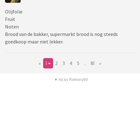
Olijfolie
Fruit
Noten
Brood van de bakker, supermarkt brood is nog steeds
goedkoop maar niet lekker.
«
1
2
3
4
5
..
81
»
▼ Ad by Refinery89