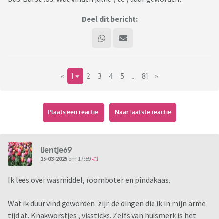
Deel dit bericht:
«
1
2
3
4
5
..
81
»
Plaats een reactie
Naar laatste reactie
lientje69
15-03-2025
om 17:59
Ik lees over wasmiddel, roomboter en pindakaas.
Wat ik duur vind geworden zijn de dingen die ik in mijn arme
tijd at. Knakworstjes , vissticks. Zelfs van huismerk is het