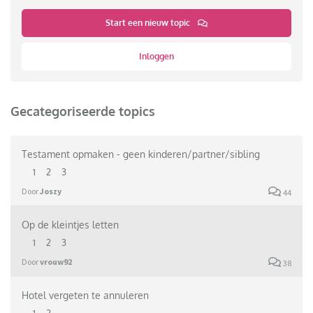
Start een nieuw topic
Inloggen
Gecategoriseerde topics
Testament opmaken - geen kinderen/partner/sibling
1
2
3
Door
Joszy
44
Op de kleintjes letten
1
2
3
Door
vrouw92
38
Hotel vergeten te annuleren