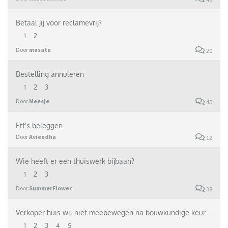
Betaal jij voor reclamevrij?
1
2
Door
masatu
20
Bestelling annuleren
1
2
3
Door
Meesje
40
Etf's beleggen
Door
Aviendha
12
Wie heeft er een thuiswerk bijbaan?
1
2
3
Door
SummerFlower
38
Verkoper huis wil niet meebewegen na bouwkundige keuring
1
2
3
4
5