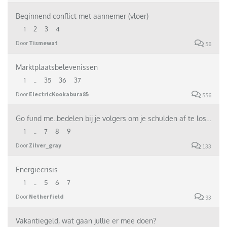
Beginnend conflict met aannemer (vloer)
1
2
3
4
Door
Tismewat
56
Marktplaatsbelevenissen
1
..
35
36
37
Door
ElectricKookabura85
556
Go fund me..bedelen bij je volgers om je schulden af te lossen..
1
..
7
8
9
Door
Zilver_gray
133
Energiecrisis
1
..
5
6
7
Door
Netherfield
93
Vakantiegeld, wat gaan jullie er mee doen?