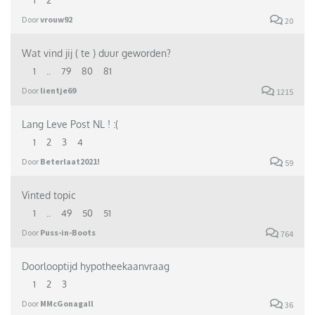
1
2
Door
vrouw92
20
Wat vind jij ( te ) duur geworden?
1
..
79
80
81
Door
lientje69
1215
Lang Leve Post NL ! :(
1
2
3
4
Door
Beterlaat2021!
59
Vinted topic
1
..
49
50
51
Door
Puss-in-Boots
764
Doorlooptijd hypotheekaanvraag
1
2
3
Door
MMcGonagall
36