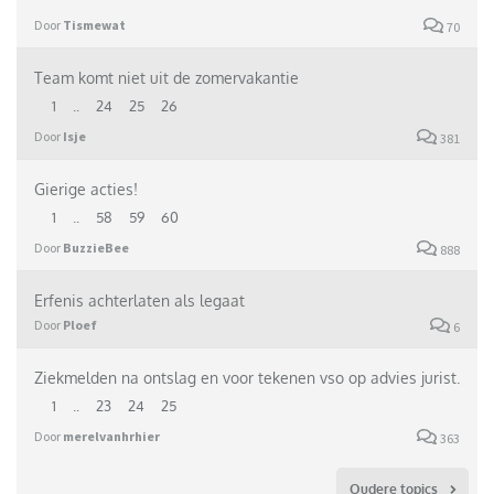
Door
Tismewat
70
Team komt niet uit de zomervakantie
1
..
24
25
26
Door
Isje
381
Gierige acties!
1
..
58
59
60
Door
BuzzieBee
888
Erfenis achterlaten als legaat
Door
Ploef
6
Ziekmelden na ontslag en voor tekenen vso op advies jurist.
1
..
23
24
25
Door
merelvanhrhier
363
Oudere topics