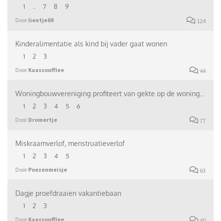
1
..
7
8
9
Door
lientje69
124
Kinderalimentatie als kind bij vader gaat wonen
1
2
3
Door
Kaassoufflee
44
Woningbouwvereniging profiteert van gekte op de woningmarkt
1
2
3
4
5
6
Door
Dromertje
77
Miskraamverlof, menstruatieverlof
1
2
3
4
5
Door
Poezenmeisje
63
Dagje proefdraaien vakantiebaan
1
2
3
Door
Kaassoufflee
40