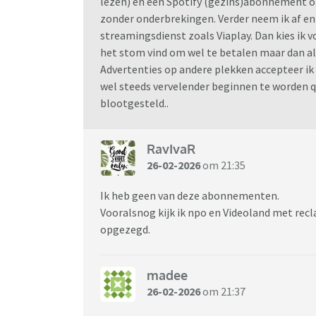
lezen) en een Spotify (gezins)abonnement o
zonder onderbrekingen. Verder neem ik af 
streamingsdienst zoals Viaplay. Dan kies ik
het stom vind om wel te betalen maar dan a
Advertenties op andere plekken accepteer 
wel steeds vervelender beginnen te worden q
blootgesteld..
RavIvaR
26-02-2026
om 21:35
Ik heb geen van deze abonnementen.
Vooralsnog kijk ik npo en Videoland met re
opgezegd.
madee
26-02-2026
om 21:37