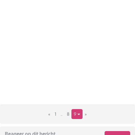
«
1
..
8
9
»
Reageer op dit bericht