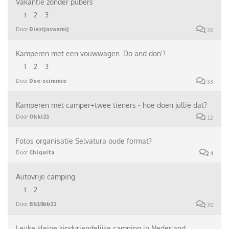
Vakantie zonder pubers
1
2
3
Door
Diezijnvanmij
36
Kamperen met een vouwwagen. Do and don'?
1
2
3
Door
Due-scimmie
33
Kamperen met camper+twee tieners - hoe doen jullie dat?
Door
Okki21
12
Fotos organisatie Selvatura oude format?
Door
Chiquita
4
Autovrije camping
1
2
Door
Bb19bb21
30
Leuke kleine kindvriendelijke camping in Nederland