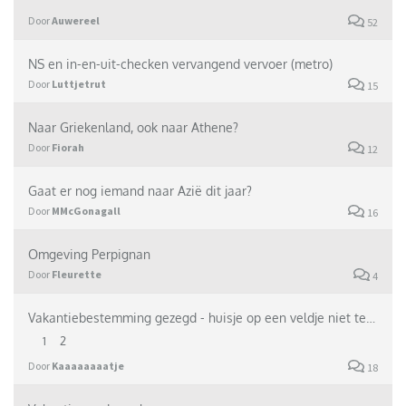
Door
Auwereel
52
NS en in-en-uit-checken vervangend vervoer (metro)
Door
Luttjetrut
15
Naar Griekenland, ook naar Athene?
Door
Fiorah
12
Gaat er nog iemand naar Azië dit jaar?
Door
MMcGonagall
16
Omgeving Perpignan
Door
Fleurette
4
Vakantiebestemming gezegd - huisje op een veldje niet te ver van midden Nederland
1
2
Door
Kaaaaaaaatje
18