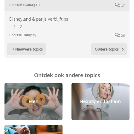
Door
MMcGonagall
17
Disneyland & parijs verblijftips
1
2
Door
PhilDunphy
26
Nieuwere topics
Oudere topics
Ontdek ook andere topics
Eten
Beauty en fashion