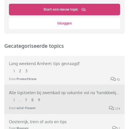
Start een nieuw topic
Inloggen
Gecategoriseerde topics
Lang weekend Arnhem: tips gevraagd!
1
2
3
Door
Promethium
42
Alle ligstoelen bij zwembad op vakantie vol na 'handdoekje leggen. Wel eens meegemaakt?
1
..
7
8
9
Door
wild-flower
134
Oostenrijk, trein of auto en tips
Door
Moosey
7