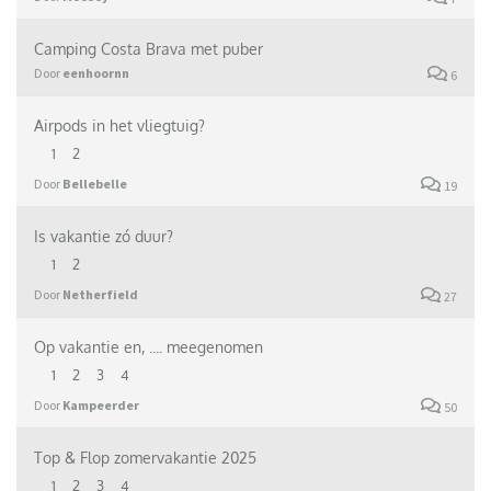
Camping Costa Brava met puber
Door
eenhoornn
6
Airpods in het vliegtuig?
1
2
Door
Bellebelle
19
Is vakantie zó duur?
1
2
Door
Netherfield
27
Op vakantie en, .... meegenomen
1
2
3
4
Door
Kampeerder
50
Top & Flop zomervakantie 2025
1
2
3
4