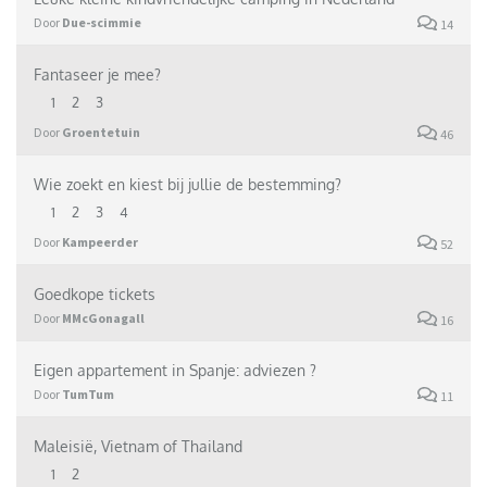
Door
Due-scimmie
14
Fantaseer je mee?
1
2
3
Door
Groentetuin
46
Wie zoekt en kiest bij jullie de bestemming?
1
2
3
4
Door
Kampeerder
52
Goedkope tickets
Door
MMcGonagall
16
Eigen appartement in Spanje: adviezen ?
Door
TumTum
11
Maleisië, Vietnam of Thailand
1
2