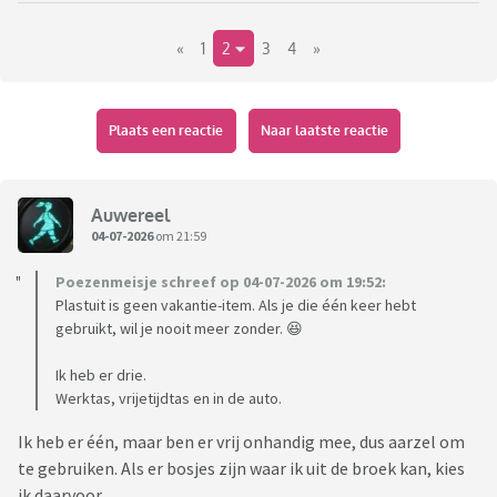
«
1
2
3
4
»
Plaats een reactie
Naar laatste reactie
Auwereel
04-07-2026
om 21:59
Poezenmeisje schreef op 04-07-2026 om 19:52:
Plastuit is geen vakantie-item. Als je die één keer hebt
gebruikt, wil je nooit meer zonder. 😆
Ik heb er drie.
Werktas, vrijetijdtas en in de auto.
Ik heb er één, maar ben er vrij onhandig mee, dus aarzel om
te gebruiken. Als er bosjes zijn waar ik uit de broek kan, kies
ik daarvoor.