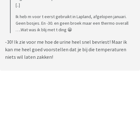
[..]
Ik heb m voor t eerst gebruikt in Lapland, afgelopen januari.
Geen bosjes. En -30. en geen broek maar een thermo overall
….Wat was ik blij met t ding 😀
-30! Ik zie voor me hoe de urine heel snel bevriest! Maar ik
kan me heel goed voorstellen dat je bij die temperaturen
niets wil laten zakken!