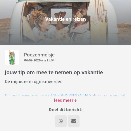
Vakantie en reizen
Poezenmeisje
04-07-2026
om 11:04
Jouw tip om mee te nemen op vakantie.
De mijne: een ruginsmeerder.
https://www.amazon.nl/dp/B0CZNNSCLH/ref=sspa_mw_det
ail_0?
ie=UTF8&psc=1&sp_csd=d2lkZ2V0TmFtZT1zcF9waG9uZV9k
Deel dit bericht:
ZXRhaWw&aref=xogEJGLbsM&sp_cr=DUB