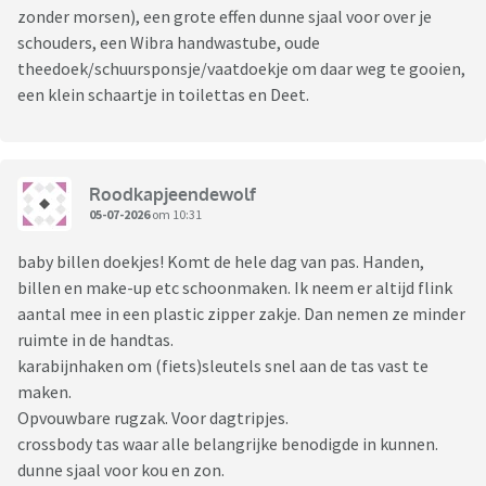
zonder morsen), een grote effen dunne sjaal voor over je
schouders, een Wibra handwastube, oude
theedoek/schuursponsje/vaatdoekje om daar weg te gooien,
een klein schaartje in toilettas en Deet.
Roodkapjeendewolf
05-07-2026
om 10:31
baby billen doekjes! Komt de hele dag van pas. Handen,
billen en make-up etc schoonmaken. Ik neem er altijd flink
aantal mee in een plastic zipper zakje. Dan nemen ze minder
ruimte in de handtas.
karabijnhaken om (fiets)sleutels snel aan de tas vast te
maken.
Opvouwbare rugzak. Voor dagtripjes.
crossbody tas waar alle belangrijke benodigde in kunnen.
dunne sjaal voor kou en zon.