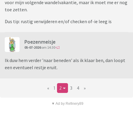
voor mijn volgende wandelvakantie, maar ik moet me er nog
toe zetten.
Dus tip: rustig verwijderen en/of checken of-ie leeg is
Poezenmeisje
05-07-2026
om 14:30
Ik duw hem verder 'naar beneden' als ik klaar ben, dan loopt
een eventueel restje eruit.
«
1
2
3
4
»
▼ Ad by Refinery89