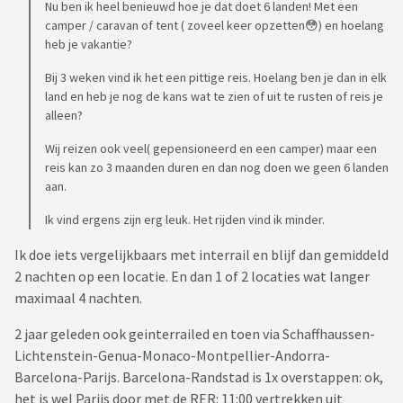
Nu ben ik heel benieuwd hoe je dat doet 6 landen! Met een
camper / caravan of tent ( zoveel keer opzetten😳) en hoelang
heb je vakantie?
Bij 3 weken vind ik het een pittige reis. Hoelang ben je dan in elk
land en heb je nog de kans wat te zien of uit te rusten of reis je
alleen?
Wij reizen ook veel( gepensioneerd en een camper) maar een
reis kan zo 3 maanden duren en dan nog doen we geen 6 landen
aan.
Ik vind ergens zijn erg leuk. Het rijden vind ik minder.
Ik doe iets vergelijkbaars met interrail en blijf dan gemiddeld
2 nachten op een locatie. En dan 1 of 2 locaties wat langer
maximaal 4 nachten.
2 jaar geleden ook geinterrailed en toen via Schaffhaussen-
Lichtenstein-Genua-Monaco-Montpellier-Andorra-
Barcelona-Parijs. Barcelona-Randstad is 1x overstappen: ok,
het is wel Parijs door met de RER: 11:00 vertrekken uit