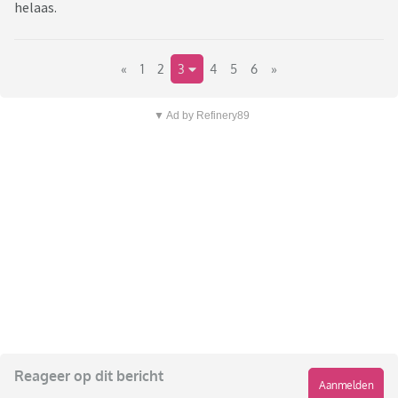
helaas.
«
1
2
3
4
5
6
»
▼ Ad by Refinery89
Reageer op dit bericht
Aanmelden