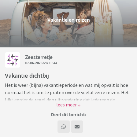
Vakantie en reizen
Zeesterretje
07-06-2026
om 18:44
Vakantie dichtbij
Het is weer (bijna) vakantieperiode en wat mij opvalt is hoe
normaal het is om te praten over de veelal verre reizen. Het
lijkt eerder de regel dan uitzondering dat iedereen de
vliegtuig pakt of met de auto minimaal 3 landen
doorkruisen.
Deel dit bericht:
Ik dacht, laat ik eens een topic openen voor de mensen in de
minderheid.