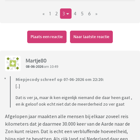
«
1
2
3
4
5
6
»
Ik hou niet van vliegen en heb vliegangst. Hou niet van
reizen.
En de grootste reden: ik wil het gevoel hebben dat ik snel
naar huis kan als er wat is.
Plaats een reactie
Naar laatste reactie
Wie wil meeschrijven over leuke, mooie, gezellige plekken in
Nederland, Belgie, Duitsland die ook een vakantiegevoel
Martje80
kunnen geven?
08-06-2026
om 10:49
Miepjecody schreef op 07-06-2026 om 22:20:
Ik vind Zuid Limburg en de Veluwe tot nu toe de leukste
[..]
plekken van Nederland.
Dat is ver ja, maar ik ken eigenlijk niemand die daar heen gaat ,
Ardennen en Hoge kempen in Belgie en de Eifel in Duitsland
en ik geloof ook echt niet dat de meerderheid zo ver gaat
zijn ook voor mij prima plekken.
Afgelopen jaar maakten alle mensen bij elkaar zoveel reis
kilometers dat je daarmee 30.000 keer van de Aarde naar de
Hebben jullie nog leuke ideeën? Ik heb geen kinderen en ga
Zon kunt reizen. Dat is echt een verbluffende hoeveelheid,
meestal met 1 reisgenoot weg.
bijna niet te bevatten. Als rijk land zal Nederland daar een