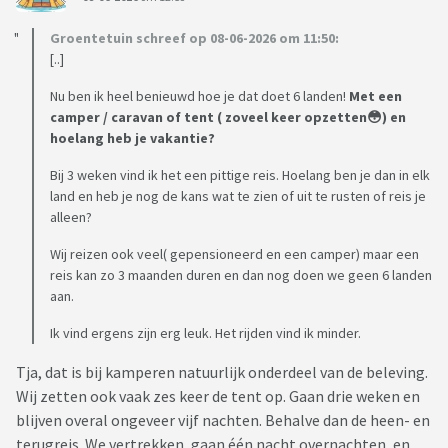
Groentetuin schreef op 08-06-2026 om 11:50:
[..]
Nu ben ik heel benieuwd hoe je dat doet 6 landen!
Met een
camper / caravan of tent ( zoveel keer opzetten😳) en
hoelang heb je vakantie?
Bij 3 weken vind ik het een pittige reis. Hoelang ben je dan in elk
land en heb je nog de kans wat te zien of uit te rusten of reis je
alleen?
Wij reizen ook veel( gepensioneerd en een camper) maar een
reis kan zo 3 maanden duren en dan nog doen we geen 6 landen
aan.
Ik vind ergens zijn erg leuk. Het rijden vind ik minder.
Tja, dat is bij kamperen natuurlijk onderdeel van de beleving.
Wij zetten ook vaak zes keer de tent op. Gaan drie weken en
blijven overal ongeveer vijf nachten. Behalve dan de heen- en
terugreis. We vertrekken, gaan één nacht overnachten, en