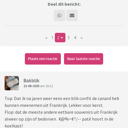
Deel dit bericht:
«
1
2
3
4
»
Plaats een reactie
Naar laatste reactie
Bakblik
21-08-2025
om 16:11
Top: Dat ik na jaren weer eens een blik confit de canard heb
kunnen meenemen uit Frankrijk. Lekker voor kerst.
Flop: dat de meeste andere eetbare souvenirs uit Frankrijk
alweer op zijn of bedorven. €@%÷€^/-- paté hoort in de
koelkast!