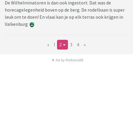
De Wilhelminatoren is dan ook ingestort. Dat was de
horecagelegenheid boven op de berg. De rodelbaan is super
leuk om te doen! En vlaai kan je op elk terras ook krijgen in
Valkenburg
«
1
2
3
4
»
▼ Ad by Refinery89