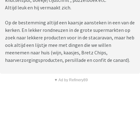
knutselspul, boekje/tijdschrift , puzzelboek etc.
Altijd leuk en hij vermaakt zich.
Op de bestemming altijd een kaarsje aansteken in een van de
kerken. En lekker rondneuzen in de grote supermarkten op
zoek naar lekkere producten voor in de stacaravan, maar heb
ook altijd een lijstje mee met dingen die we willen
meenemen naar huis (wijn, kaasjes, Bretz Chips,
haarverzorgingsproducten, persillade en confit de canard).
▼ Ad by Refinery89