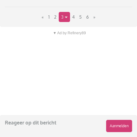
«
1
2
3
4
5
6
»
▼ Ad by Refinery89
Reageer op dit bericht
Aanmelden