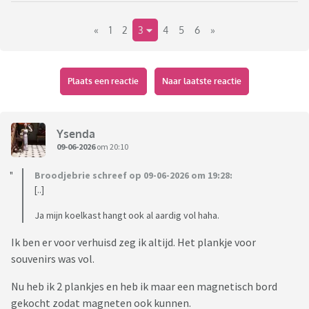
Zelf zijn wij tijdens de vakantie traditioneel "dwarsliggers"
«
1
2
3
4
5
6
»
wij staan het liefst met de tent dwars op de plaats, zodat ik
niet alles dicht hoef te doen als ik mij wil omkleden na het
zwemmen. Met de tent dwars heb ik een hoekje in de
voortent waar ik mij kan omkleden zonder gezien te worden
Plaats een reactie
Naar laatste reactie
door iedereen die langsloopt.
Heb jij "tradities" tijdens je vakantie? Kan vanalles zijn, van
Ysenda
de gemeerde broodjes die je meeneemt voor de reisdag tot
09-06-2026
om 20:10
het avondeten voor de eerste avond of dat je iedere vakantie
Broodjebrie schreef op 09-06-2026 om 19:28:
minimaal 1 x met een gehuurde kano wil varen. Brand maar
[..]
los.
Ja mijn koelkast hangt ook al aardig vol haha.
Ik ben er voor verhuisd zeg ik altijd. Het plankje voor
souvenirs was vol.
Nu heb ik 2 plankjes en heb ik maar een magnetisch bord
gekocht zodat magneten ook kunnen.