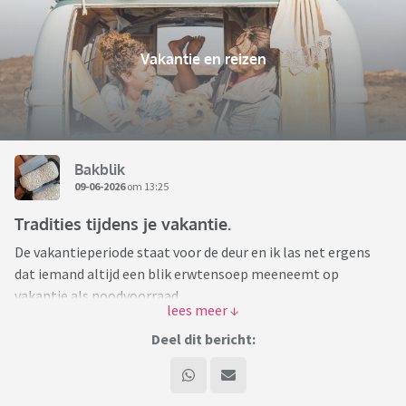
Vakantie en reizen
Bakblik
09-06-2026
om 13:25
Tradities tijdens je vakantie.
De vakantieperiode staat voor de deur en ik las net ergens
dat iemand altijd een blik erwtensoep meeneemt op
vakantie als noodvoorraad.
Bij mijn vriendin mochten de kinderen altijd iets lekkers mee
naar huis nemen wat ze die vakantie hadden leren kennen.
Deel dit bericht:
Wat dan thuis altijd een beetje tegenviel maar dat terzijde.
Dat lekkers kon een pak koek zijn of een blik limonadesiroop
alles wat in de aanhanger paste mocht mee.