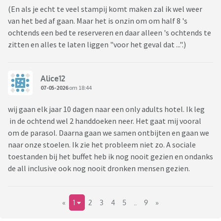
(En als je echt te veel stampij komt maken zal ik wel weer
van het bed af gaan. Maar het is onzin om om half 8 's
ochtends een bed te reserveren en daar alleen 's ochtends te
zitten en alles te laten liggen "voor het geval dat ...".)
Alice12
07-05-2026
om 18:44
wij gaan elk jaar 10 dagen naar een only adults hotel. Ik leg
in de ochtend wel 2 handdoeken neer. Het gaat mij vooral
om de parasol. Daarna gaan we samen ontbijten en gaan we
naar onze stoelen. Ik zie het probleem niet zo. A sociale
toestanden bij het buffet heb ik nog nooit gezien en ondanks
de all inclusive ook nog nooit dronken mensen gezien.
«
1
2
3
4
5
..
9
»