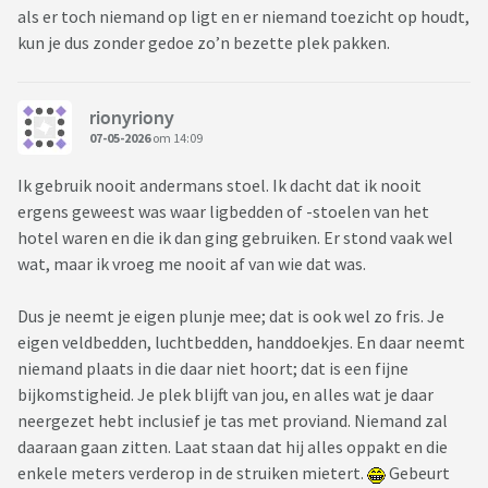
als er toch niemand op ligt en er niemand toezicht op houdt,
kun je dus zonder gedoe zo’n bezette plek pakken.
rionyriony
07-05-2026
om 14:09
Ik gebruik nooit andermans stoel. Ik dacht dat ik nooit
ergens geweest was waar ligbedden of -stoelen van het
hotel waren en die ik dan ging gebruiken. Er stond vaak wel
wat, maar ik vroeg me nooit af van wie dat was.
Dus je neemt je eigen plunje mee; dat is ook wel zo fris. Je
eigen veldbedden, luchtbedden, handdoekjes. En daar neemt
niemand plaats in die daar niet hoort; dat is een fijne
bijkomstigheid. Je plek blijft van jou, en alles wat je daar
neergezet hebt inclusief je tas met proviand. Niemand zal
daaraan gaan zitten. Laat staan dat hij alles oppakt en die
enkele meters verderop in de struiken mietert.
Gebeurt