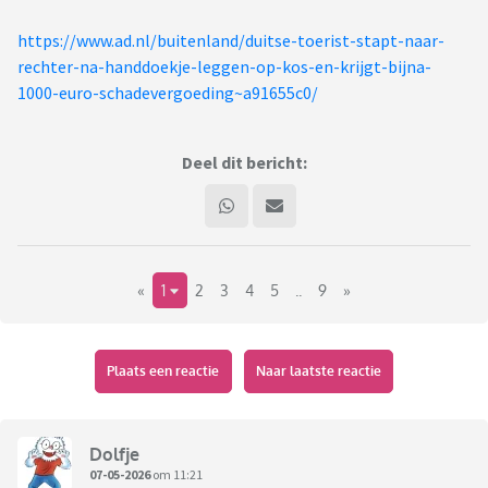
https://www.ad.nl/buitenland/duitse-toerist-stapt-naar-
rechter-na-handdoekje-leggen-op-kos-en-krijgt-bijna-
1000-euro-schadevergoeding~a91655c0/
Deel dit bericht:
«
1
2
3
4
5
..
9
»
Plaats een reactie
Naar laatste reactie
Dolfje
07-05-2026
om 11:21