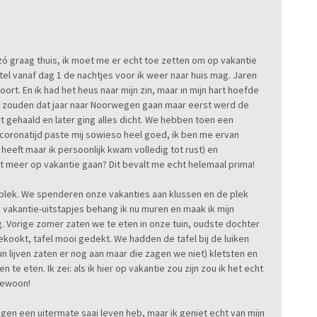
en zó graag thuis, ik moet me er echt toe zetten om op vakantie
k tel vanaf dag 1 de nachtjes voor ik weer naar huis mag. Jaren
rt. En ik had het heus naar mijn zin, maar in mijn hart hoefde
e zouden dat jaar naar Noorwegen gaan maar eerst werd de
 gehaald en later ging alles dicht. We hebben toen een
 coronatijd paste mij sowieso heel goed, ik ben me ervan
eeft maar ik persoonlijk kwam volledig tot rust) en
t meer op vakantie gaan? Dit bevalt me echt helemaal prima!
e plek. We spenderen onze vakanties aan klussen en de plek
n vakantie-uitstapjes behang ik nu muren en maak ik mijn
g. Vorige zomer zaten we te eten in onze tuin, oudste dochter
ekookt, tafel mooi gedekt. We hadden de tafel bij de luiken
n lijven zaten er nog aan maar die zagen we niet) kletsten en
te eten. Ik zei: als ik hier op vakantie zou zijn zou ik het echt
gewoon!
gen een uitermate saai leven heb, maar ik geniet echt van mijn