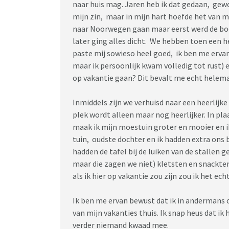
naar huis mag. Jaren heb ik dat gedaan, gewo
mijn zin, maar in mijn hart hoefde het van m
naar Noorwegen gaan maar eerst werd de bo
later ging alles dicht. We hebben toen een h
paste mij sowieso heel goed, ik ben me ervan
maar ik persoonlijk kwam volledig tot rust)
op vakantie gaan? Dit bevalt me echt helema
Inmiddels zijn we verhuisd naar een heerlijk
plek wordt alleen maar nog heerlijker. In pl
maak ik mijn moestuin groter en mooier en ik
tuin, oudste dochter en ik hadden extra ons
hadden de tafel bij de luiken van de stallen 
maar die zagen we niet) kletsten en snackten 
als ik hier op vakantie zou zijn zou ik het e
Ik ben me ervan bewust dat ik in andermans 
van mijn vakanties thuis. Ik snap heus dat ik
verder niemand kwaad mee.