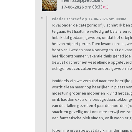
Herfstappeltaart
17-06-2026
om 08:33
Wieder schreef op 17-06-2026 om 08:06:
Ik val onder de categorie: of juist niet. Ik b
te gaan. Het haalt me volledig uit balans en i
heb ik dat gedaan, gewoon, omdat het erbij hoo
het van mij niet perse. Toen kwam corona, w
boot van Zweden naar Noorwegen uit de vaart
heerlijk ontspannen vakantie thuis gehad (de
bewust dat het heel veel ellende opgeleverd h
echtgenoot zei: zullen we anders gewoon níe
Inmiddels zijn we verhuisd naar een heerlijk
wordt alleen maar nog heerlijker. In plaats va
moestuin groter en mooier en ik vind het zali
en ik hadden extra ons best gedaan: lekker g
van de stallen gezet en 4 paardenhoofden (hu
snackten gezellig met ons mee terwijl we zaten 
een fantastische plek vinden, en ik woon er 
Ik ben me ervan bewust dat ik in andermans o