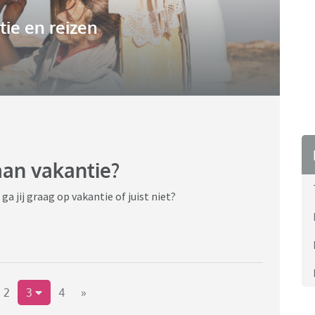
ie en reizen
 aan vakantie?
a jij graag op vakantie of juist niet?
2
3
4
»