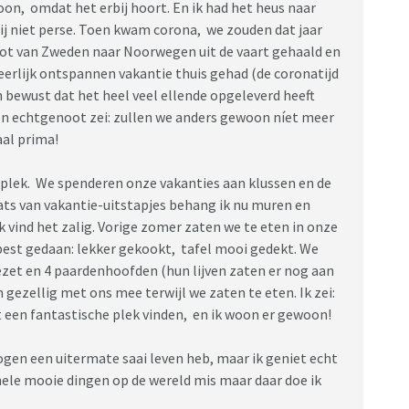
on, omdat het erbij hoort. En ik had het heus naar
ij niet perse. Toen kwam corona, we zouden dat jaar
ot van Zweden naar Noorwegen uit de vaart gehaald en
eerlijk ontspannen vakantie thuis gehad (de coronatijd
 bewust dat het heel veel ellende opgeleverd heeft
 en echtgenoot zei: zullen we anders gewoon níet meer
al prima!
e plek. We spenderen onze vakanties aan klussen en de
aats van vakantie-uitstapjes behang ik nu muren en
 vind het zalig. Vorige zomer zaten we te eten in onze
 best gedaan: lekker gekookt, tafel mooi gedekt. We
gezet en 4 paardenhoofden (hun lijven zaten er nog aan
gezellig met ons mee terwijl we zaten te eten. Ik zei:
cht een fantastische plek vinden, en ik woon er gewoon!
ogen een uitermate saai leven heb, maar ik geniet echt
 hele mooie dingen op de wereld mis maar daar doe ik