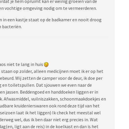
ordat je hem opruimt kan er weinig groeien van de
een vochtige omgeving nodig om te vermeerderen.
en in een kastje staat op de badkamer en nooit droog
n bacteriën.
aos niet te lang in huis
staan op zolder, alleen medicijnen moet ik er op het
ebeurd. Wij zetten de camper voor de deur, ik doe per
en toiletspullen. Dat sjouwen we even naar de
en jassen. Beddengoed en handdoeken liggen er in
ruik. Afwasmiddel, vuilniszakken, schoonmaakdoekjes en
udbare kruidenierswaren ook rond deze tijd van het
 seizoen laat ik het liggen) Ik check het meestal wel
derweg wel, dus ik ben daar niet erg precies in. Wat
g(en, ligt aan de reis) in de koelkast en dan is het