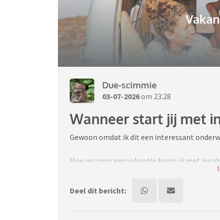
Vakant
Due-scimmie
03-07-2026
om 23:28
Wanneer start jij met 
Gewoon omdat ik dit een interessant onderw
Hoe ver voor een vakantie begin jij met inpakk
pols? Heb je een speciale tactiek of volgord
Deel dit bericht:
Wij gaan over 10 dagen op vakantie en ik beg
voor het eerst op zomervakantie met de vou
liggen.