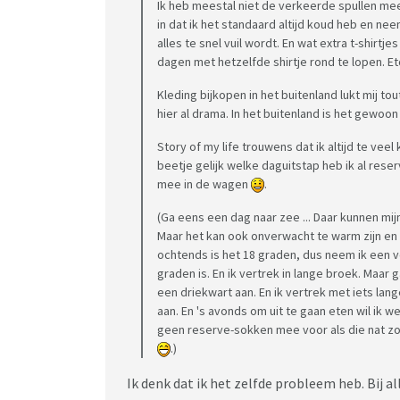
Ik heb meestal niet de verkeerde spullen mee,
in dat ik het standaard altijd koud heb en nee
alles te snel vuil wordt. En wat extra t-shirt
dagen met hetzelfde shirtje rond te lopen. Et
Kleding bijkopen in het buitenland lukt mij tout
hier al drama. In het buitenland is het gewo
Story of my life trouwens dat ik altijd te veel
beetje gelijk welke daguitstap heb ik al res
mee in de wagen
.
(Ga eens een dag naar zee ... Daar kunnen mi
Maar het kan ook onverwacht te warm zijn en 
ochtends is het 18 graden, dus neem ik een v
graden is. En ik vertrek in lange broek. Maar
een driekwart aan. En ik vertrek met iets la
aan. En 's avonds om uit te gaan eten wil ik we
geen reserve-sokken mee voor als die nat zo
.)
Ik denk dat ik het zelfde probleem heb. Bij all