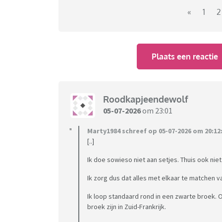
«
1
2
Maar ook bij vakanties in huisjes etc begin i
maar van last minute inpakken krijg ik wel str
paspoort en pinpas heb kan ik de rest ter pl
Plaats een reactie
Roodkapjeendewolf
05-07-2026
om 23:01
Marty1984 schreef op 05-07-2026 om 20:12
[..]
Ik doe sowieso niet aan setjes. Thuis ook niet
Ik zorg dus dat alles met elkaar te matchen va
Ik loop standaard rond in een zwarte broek. 
broek zijn in Zuid-Frankrijk.