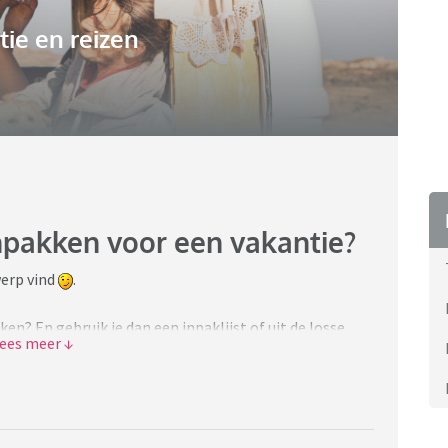
ie en reizen
inpakken voor een vakantie?
erp vind
.
en? En gebruik je dan een inpaklijst of uit de losse
e voor inpakken?
in al langzaam dingen klaar te zetten. We gaan wel
wwagen dus hebben nog niet alles in de vouwwagen