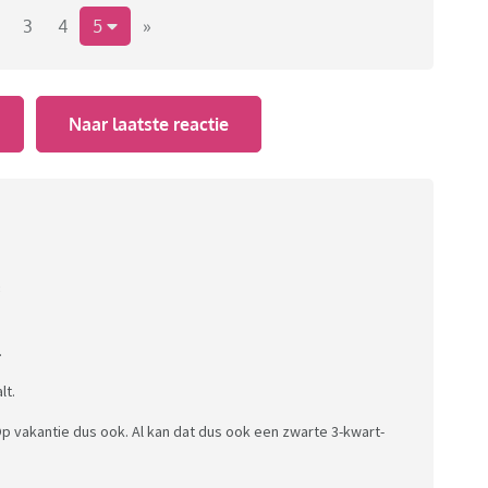
3
4
5
»
k graag een week van te voren. Ik ben echt een chaoot
ess terwijl ik ook altijd denk zolang ik mijn lenzen,
ekke kopen.
Naar laatste reactie
:
.
lt.
Op vakantie dus ook. Al kan dat dus ook een zwarte 3-kwart-