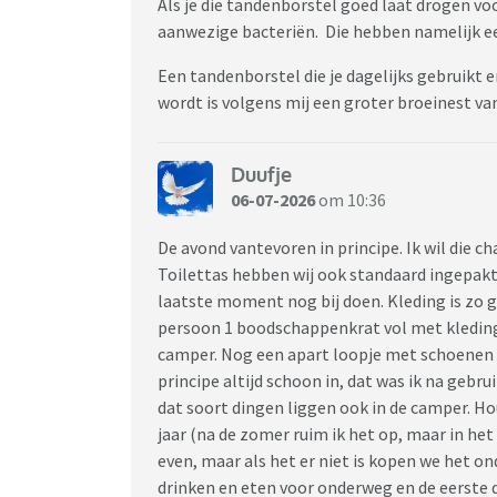
Als je die tandenborstel goed laat drogen vo
aanwezige bacteriën. Die hebben namelijk 
Een tandenborstel die je dagelijks gebruikt 
wordt is volgens mij een groter broeinest va
Duufje
06-07-2026
om 10:36
De avond vantevoren in principe. Ik wil die ch
Toilettas hebben wij ook standaard ingepakt 
laatste moment nog bij doen. Kleding is zo g
persoon 1 boodschappenkrat vol met kleding 
camper. Nog een apart loopje met schoenen 
principe altijd schoon in, dat was ik na geb
dat soort dingen liggen ook in de camper. Ho
jaar (na de zomer ruim ik het op, maar in het
even, maar als het er niet is kopen we het on
drinken en eten voor onderweg en de eerste da