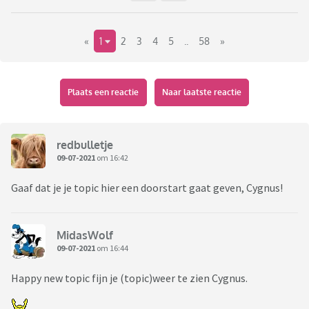
«
1
2
3
4
5
..
58
»
Plaats een reactie
Naar laatste reactie
redbulletje
09-07-2021
om 16:42
Gaaf dat je je topic hier een doorstart gaat geven, Cygnus!
MidasWolf
09-07-2021
om 16:44
Happy new topic fijn je (topic)weer te zien Cygnus.