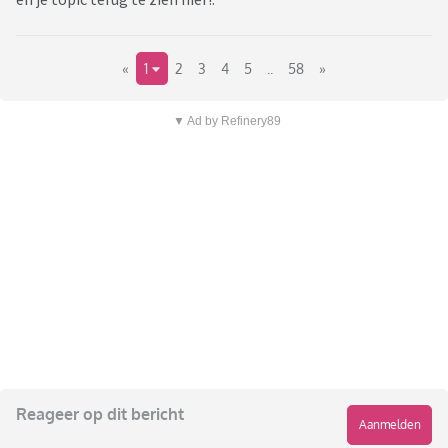
«
1
2
3
4
5
..
58
»
▼ Ad by Refinery89
Reageer op dit bericht
Aanmelden