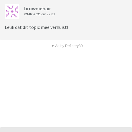
browniehair
09-07-2021
om 22:03
Leuk dat dit topic mee verhuist!
▼ Ad by Refinery89