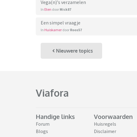
Vega(n)'s verzamelen
In
Eten
door
Mick87
Een simpel vraagje
In
Huiskamer
door
Roos57
Nieuwere topics
Viafora
Handige links
Voorwaarden
Forum
Huisregels
Blogs
Disclaimer