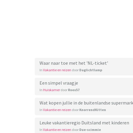
Waar naar toe met het 'NL-ticket'
In
Vakantie en reizen
door
Daglichtlamp
Een simpel vraagje
In
Huiskamer
door
Roos57
Wat kopen jullie in de buitenlandse supermar
In
Vakantie en reizen
door
KnorrendKitten
Leuke vakantieregio Duitsland met kinderen
In
Vakantie en reizen
door
Due-scimmie