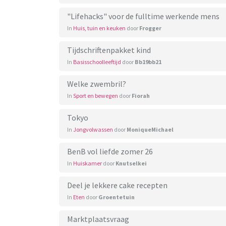
"Lifehacks" voor de fulltime werkende mens
In
Huis, tuin en keuken
door
Frogger
Tijdschriftenpakket kind
In
Basisschoolleeftijd
door
Bb19bb21
Welke zwembril?
In
Sport en bewegen
door
Fiorah
Tokyo
In
Jongvolwassen
door
MoniqueMichael
BenB vol liefde zomer 26
In
Huiskamer
door
Knutselkei
Deel je lekkere cake recepten
In
Eten
door
Groentetuin
Marktplaatsvraag