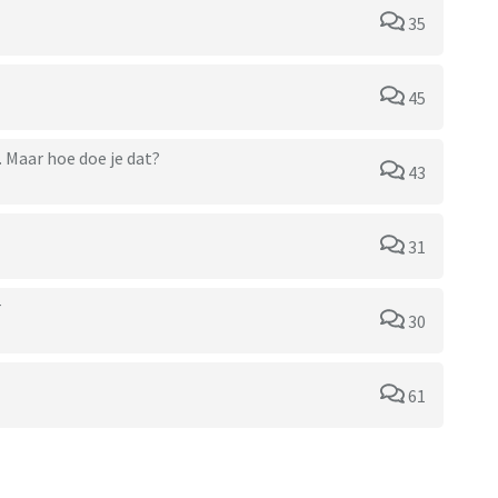
35
45
 Maar hoe doe je dat?
43
31
r
30
61