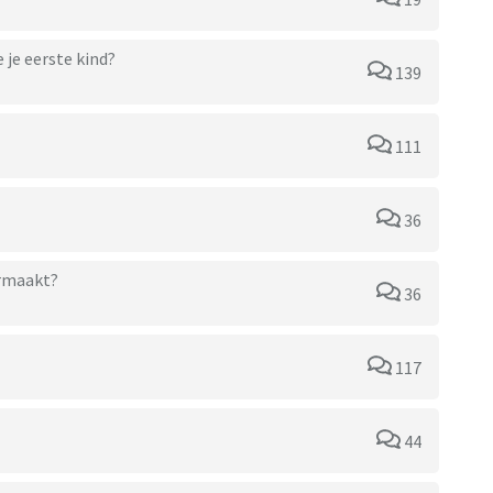
 je eerste kind?
139
111
36
armaakt?
36
117
44