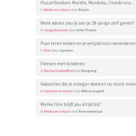
Puzzelboeken: Murdle, Murdoku, Cluedo enz...
In
Media en cultuur
door
Boarn
Welk advies zou jij aan je 18-jarige zelf geven?
In
Jongvolwassen
door
wild-flower
Puur leren koken en je eetpatroon veranderen.
In
Eten
door
Jujubee
Fietsen met kinderen
In
Basisschoolleeftijd
door
Mingying
Vakanties die je vroeger deed en nu nooit mee
In
Vakantie en reizen
door
MMcGonagall
Welke film blijft jou altijd bij?
In
Media en cultuur
door
Poezenmeisje