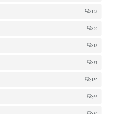
125
20
15
71
150
66
19