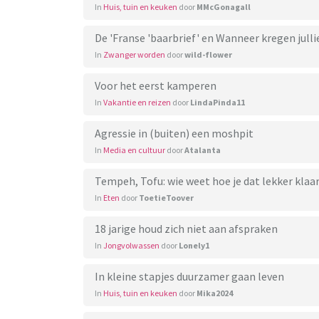
In
Huis, tuin en keuken
door
MMcGonagall
De 'Franse 'baarbrief' en Wanneer kregen jullie
In
Zwanger worden
door
wild-flower
Voor het eerst kamperen
In
Vakantie en reizen
door
LindaPinda11
Agressie in (buiten) een moshpit
In
Media en cultuur
door
Atalanta
Tempeh, Tofu: wie weet hoe je dat lekker kla
In
Eten
door
ToetieToover
18 jarige houd zich niet aan afspraken
In
Jongvolwassen
door
Lonely1
In kleine stapjes duurzamer gaan leven
In
Huis, tuin en keuken
door
Mika2024