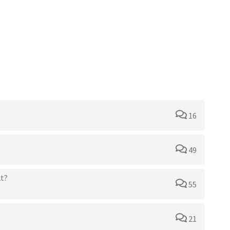
16
49
kt?
55
21