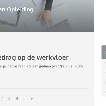
en Opleiding
edrag op de werkvloer
ja, heb je daar iets aan gedaan (wat?) en hielp dat?
2
3
4
5
»