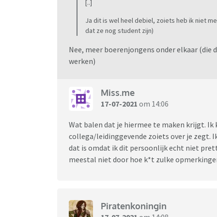
[..]
Ja dit is wel heel debiel, zoiets heb ik niet
dat ze nog student zijn)
Nee, meer boerenjongens onder elkaar (die de
werken)
Miss.me
17-07-2021
om 14:06
Wat balen dat je hiermee te maken krijgt. Ik 
collega/leidinggevende zoiets over je zegt. 
dat is omdat ik dit persoonlijk echt niet pr
meestal niet door hoe k*t zulke opmerking
Piratenkoningin