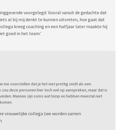
dinggevende voorgelegd. Vooral vanuit de gedachte dat
ts al bij mij denkt te kunnen uitvreten, hoe gaat dat
Collega kreeg coaching en een halfjaar later maakte hij
et goed in het team.'
an me voorstellen dat je het niet prettig vindt als een
Ik zou deze personen hier toch wel op aanspreken, maar dat is
ou vinden. Mannen zijn soms wat lomp en hebben meestal niet
rkomen.
ere vrouwelijke collega (we worden samen
n.