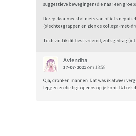
suggestieve bewegingen) die naar een groeps
Ik zeg daar meestal niets van of iets negati
(slechte) grappen en zien de collega-met-dra
Toch vind ik dit best vreemd, zulk gedrag (ie
Aviendha
17-07-2021
om 13:58
Oja, dronken mannen. Dat was ik alweer verge
leggen en die ligt opeens op je kont. Ik tre