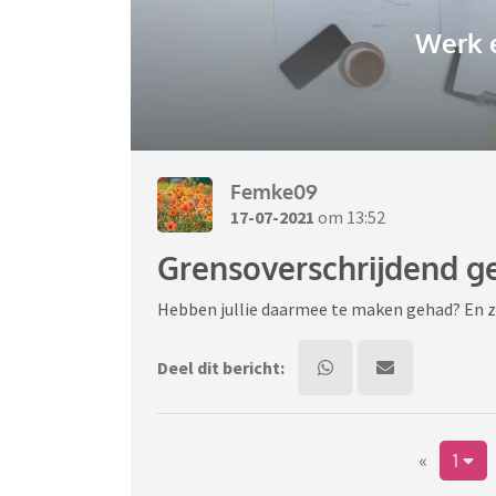
Werk 
Femke09
17-07-2021
om 13:52
Grensoverschrijdend g
Hebben jullie daarmee te maken gehad? En zo 
Deel dit bericht:
«
1