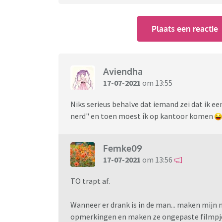
Plaats een reactie
Aviendha
17-07-2021
om 13:55
Niks serieus behalve dat iemand zei dat ik een
nerd" en toen moest ík op kantoor komen
Femke09
17-07-2021
om 13:56
TO trapt af.
Wanneer er drank is in de man... maken mijn
opmerkingen en maken ze ongepaste filmpjes