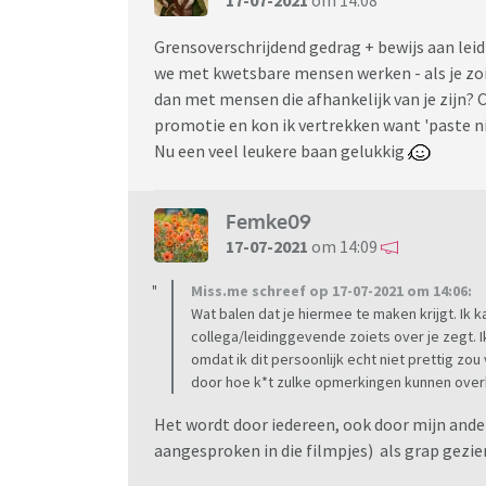
17-07-2021
om 14:08
Grensoverschrijdend gedrag + bewijs aan lei
we met kwetsbare mensen werken - als je zoie
dan met mensen die afhankelijk van je zijn? 
promotie en kon ik vertrekken want 'paste ni
Nu een veel leukere baan gelukkig
Femke09
17-07-2021
om 14:09
Miss.me schreef op 17-07-2021 om 14:06:
Wat balen dat je hiermee te maken krijgt. Ik k
collega/leidinggevende zoiets over je zegt. 
omdat ik dit persoonlijk echt niet prettig z
door hoe k*t zulke opmerkingen kunnen ove
Het wordt door iedereen, ook door mijn and
aangesproken in die filmpjes) als grap gezie