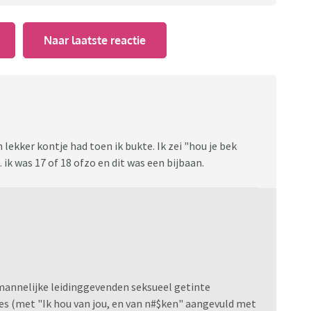
Naar laatste reactie
 lekker kontje had toen ik bukte. Ik zei "hou je bek
. ik was 17 of 18 ofzo en dit was een bijbaan.
 mannelijke leidinggevenden seksueel getinte
 (met "Ik hou van jou, en van n#$ken" aangevuld met