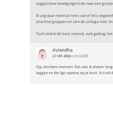
suggestieve bewegingen) die naar een groeps
Ik zeg daar meestal niets van of iets negati
(slechte) grappen en zien de collega-met-dra
Toch vind ik dit best vreemd, zulk gedrag (ie
Aviendha
17-07-2021
om 13:58
Oja, dronken mannen. Dat was ik alweer verge
leggen en die ligt opeens op je kont. Ik tre