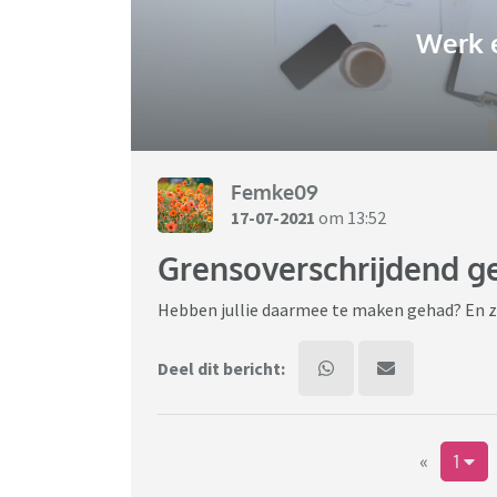
Werk 
Femke09
17-07-2021
om 13:52
Grensoverschrijdend g
Hebben jullie daarmee te maken gehad? En zo 
Deel dit bericht:
«
1