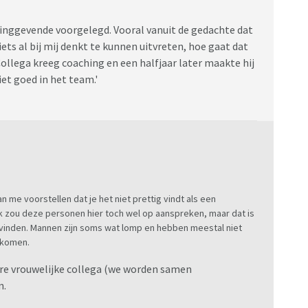
dinggevende voorgelegd. Vooral vanuit de gedachte dat
ts al bij mij denkt te kunnen uitvreten, hoe gaat dat
Collega kreeg coaching en een halfjaar later maakte hij
et goed in het team.'
an me voorstellen dat je het niet prettig vindt als een
Ik zou deze personen hier toch wel op aanspreken, maar dat is
ou vinden. Mannen zijn soms wat lomp en hebben meestal niet
rkomen.
ere vrouwelijke collega (we worden samen
n.