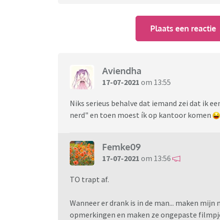
Plaats een reactie
Aviendha
17-07-2021
om 13:55
Niks serieus behalve dat iemand zei dat ik een
nerd" en toen moest ík op kantoor komen
Femke09
17-07-2021
om 13:56
TO trapt af.
Wanneer er drank is in de man... maken mijn
opmerkingen en maken ze ongepaste filmpjes