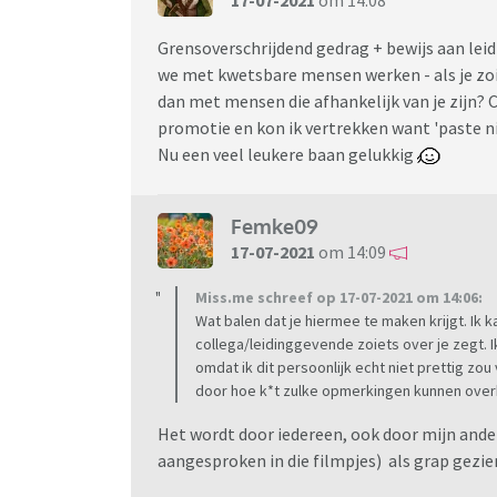
17-07-2021
om 14:08
Grensoverschrijdend gedrag + bewijs aan lei
we met kwetsbare mensen werken - als je zoie
dan met mensen die afhankelijk van je zijn? 
promotie en kon ik vertrekken want 'paste ni
Nu een veel leukere baan gelukkig
Femke09
17-07-2021
om 14:09
Miss.me schreef op 17-07-2021 om 14:06:
Wat balen dat je hiermee te maken krijgt. Ik k
collega/leidinggevende zoiets over je zegt. 
omdat ik dit persoonlijk echt niet prettig z
door hoe k*t zulke opmerkingen kunnen ove
Het wordt door iedereen, ook door mijn and
aangesproken in die filmpjes) als grap gezie