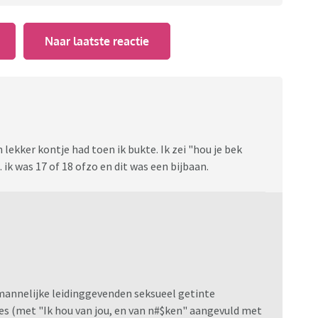
Naar laatste reactie
 lekker kontje had toen ik bukte. Ik zei "hou je bek
. ik was 17 of 18 ofzo en dit was een bijbaan.
 mannelijke leidinggevenden seksueel getinte
 (met "Ik hou van jou, en van n#$ken" aangevuld met