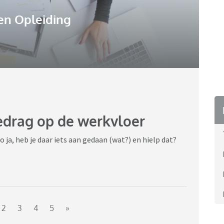
en Opleiding
edrag op de werkvloer
ja, heb je daar iets aan gedaan (wat?) en hielp dat?
2
3
4
5
»