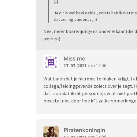
[..]
Ja dit is wel heel debiel, zoiets heb ik niet
dat ze nog student zijn)
Nee, meer boerenjongens onder elkaar (die de
werken)
Miss.me
17-07-2021
om 14:06
Wat balen dat je hiermee te maken krijgt. Ik 
collega/leidinggevende zoiets over je zegt. 
dat is omdat ik dit persoonlijk echt niet pr
meestal niet door hoe k*t zulke opmerking
Piratenkoningin