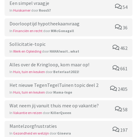
Een simpel vraagje
54
In
Huiskamer
door
Roos57
Doorlooptijd hypotheekaanvraag
36
In
Financiën en recht
door
MMcGonagall
Sollicitatie-topic
462
In
Werk en Opleiding
door
HAHA!wait..what
Alles over de Kringloop, kom maar op!
661
In
Huis, tuin en keuken
door
Beterlaat2021!
Het nieuwe TegenTegelTuinen topic deel 2
2405
In
Huis, tuin en keuken
door
Mama-Inge
Wat neem jij vanuit thuis mee op vakantie?
58
In
Vakantie en reizen
door
KillerQueen
Mantelzorgfrustraties
197
In
Gezondheid en welzijn
door
Ginevra