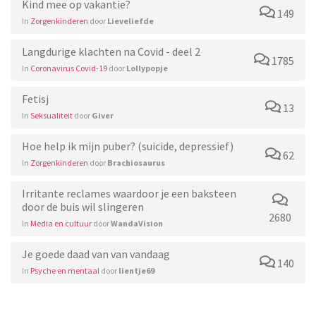
Kind mee op vakantie?
149
In
Zorgenkinderen
door
Lieveliefde
Langdurige klachten na Covid - deel 2
1785
In
Coronavirus Covid-19
door
Lollypopje
Fetisj
13
In
Seksualiteit
door
Giver
Hoe help ik mijn puber? (suicide, depressief)
62
In
Zorgenkinderen
door
Brachiosaurus
Irritante reclames waardoor je een baksteen
door de buis wil slingeren
2680
In
Media en cultuur
door
WandaVision
Je goede daad van van vandaag
140
In
Psyche en mentaal
door
lientje69