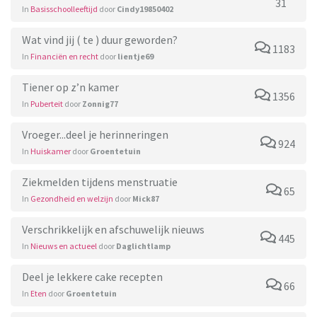
31
In
Basisschoolleeftijd
door
Cindy19850402
Wat vind jij ( te ) duur geworden?
1183
In
Financiën en recht
door
lientje69
Tiener op z’n kamer
1356
In
Puberteit
door
Zonnig77
Vroeger...deel je herinneringen
924
In
Huiskamer
door
Groentetuin
Ziekmelden tijdens menstruatie
65
In
Gezondheid en welzijn
door
Mick87
Verschrikkelijk en afschuwelijk nieuws
445
In
Nieuws en actueel
door
Daglichtlamp
Deel je lekkere cake recepten
66
In
Eten
door
Groentetuin