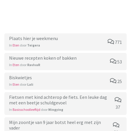
Plaats hier je weekmenu
771
In
Eten
door
Teigera
Nieuwe recepten koken of bakken
53
In
Eten
door
RavIvaR
Biskwietjes
25
In
Eten
door
Lali
Fietsen met kind achterop de fiets. Een leuke dag
met een beetje schuldgevoel
37
In
Basisschoolleeftijd
door
Mingying
Mijn zoontje van 9 jaar botst heel erg met zijn
vader