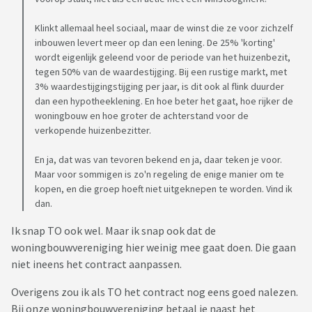
hadden gezien, vergeleken met de waardestijging wanneer je
iets verbeterd aan een tweedehands auto. Ze stellen zich dus
Klinkt allemaal heel sociaal, maar de winst die ze voor zichzelf
zeer commercieel op, wat ik niet verwacht had van een
inbouwen levert meer op dan een lening. De 25% 'korting'
woningbouwvereniging.
wordt eigenlijk geleend voor de periode van het huizenbezit,
tegen 50% van de waardestijging. Bij een rustige markt, met
3% waardestijgingstijging per jaar, is dit ook al flink duurder
Ik ben dus benieuwd of er meer mensen zijn die hier
dan een hypotheeklening. En hoe beter het gaat, hoe rijker de
tegenaan lopen?
woningbouw en hoe groter de achterstand voor de
verkopende huizenbezitter.
En ja, dat was van tevoren bekend en ja, daar teken je voor.
Maar voor sommigen is zo'n regeling de enige manier om te
kopen, en die groep hoeft niet uitgeknepen te worden. Vind ik
dan.
Ik snap TO ook wel. Maar ik snap ook dat de
woningbouwvereniging hier weinig mee gaat doen. Die gaan
niet ineens het contract aanpassen.
Overigens zou ik als TO het contract nog eens goed nalezen.
Bij onze woningbouwvereniging betaal je naast het