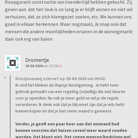
Koopgarant constructie van toendertijd hebben gekocht. Zij
geven aan dat het leuk is zo lang je er blijft wonen en niet wil
verhuizen, dat ze zich klemgezet voelen, etc. We kunnen ons
goed in elkaar herkennen. Maar nogmaals, ik snap ook dat
mensen die andere moeilijkheden ervaren in de woningmarkt
daar ook erg van balen.
Dromertje
29-04-2026
om 17:29
Diezijnvanmij schreef op 29-04-2026 om 09:02:
Ik vind het klinken als Rupsje Nooitgenoeg. Je hebt toen
gebruik gemaakt van een regeling (vrijwillig) die wat deuren
voor je openden. Nu ruik je meer geld en wil je de regels
veranderen. Ik denk ook dat je blij moet zijn dat je iets hebt
kunnen kopen én dat je huis meer waard is geweest.
Verder, je geeft een paar keer aan dat niemand had
kunnen voorzien dat huizen zoveel meer waard zouden
worden. Dat klopt niet. Dat zagen mensen/bedrijven wel