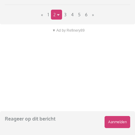
«
1
2
3
4
5
6
»
▼ Ad by Refinery89
Reageer op dit bericht
Aanmelden