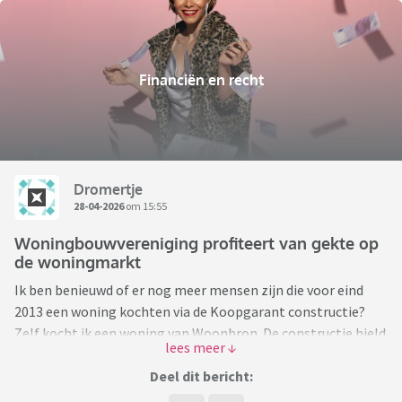
Financiën en recht
Dromertje
28-04-2026
om 15:55
Woningbouwvereniging profiteert van gekte op
de woningmarkt
Ik ben benieuwd of er nog meer mensen zijn die voor eind
2013 een woning kochten via de Koopgarant constructie?
Zelf kocht ik een woning van Woonbron. De constructie hield
in dat je de woning kocht met 25% korting op de getaxeerde
waarde van de woningbouwvereniging, waarvan door de
Deel dit bericht:
Autoriteit Consument en Markt later is beoordeeld dat dit