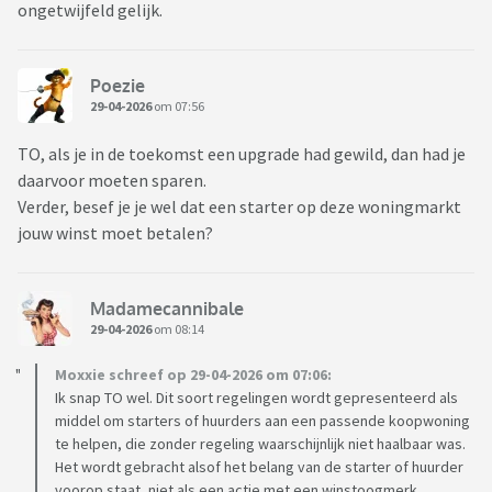
van de winst mag behouden. Een bijna onmogelijke opgave
ongetwijfeld gelijk.
dus, tenzij je het geluk hebt van een familie die een grote
schenking doet, je de loterij wint of enorm gestegen bent op
de arbeidsmarkt. En ik heb het nu dus over het kopen van een
Poezie
29-04-2026
om 07:56
gelijkwaardige woning, laat staan dat je een volgende stap
zou willen zetten doordat je bijvoorbeeld meer ruimte wil.
TO, als je in de toekomst een upgrade had gewild, dan had je
daarvoor moeten sparen.
Wanneer je contact opneemt met de woningbouwvereniging
Verder, besef je je wel dat een starter op deze woningmarkt
krijg je te horen dat je hier nou eenmaal voor hebt getekend.
jouw winst moet betalen?
Niemand had zich in 2013 kunnen bedenken hoe de
woningmarkt zou exploderen, van redelijkheid en billijkheid
hebben ze niet gehoord. Ondertussen maken zij wél op
Madamecannibale
iedere woning die aan hun terug wordt verkocht 50% winst
29-04-2026
om 08:14
op basis van de huidige taxatiewaarde, tel uit hun winst dus.
Ook met betrekking tot de verbeteringen die je in de
Moxxie schreef op 29-04-2026 om 07:06:
tussentijd aan hebt gebracht in de woning, zo heb ik mijn
Ik snap TO wel. Dit soort regelingen wordt gepresenteerd als
middel om starters of huurders aan een passende koopwoning
volledige badkamer laten renoveren en nog veel meer
te helpen, die zonder regeling waarschijnlijk niet haalbaar was.
dingen laten doen, wordt zeer aanmatigend gereageerd. Dit
Het wordt gebracht alsof het belang van de starter of huurder
werd aan de telefoon, nog voordat ze de verbeteringen
voorop staat, niet als een actie met een winstoogmerk.