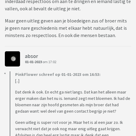
inderdaad respectloos om aan te dringen en iemand lastig te
vallen, ook al bevalt de uitleg je niet.
Maar geen uitleg geven aan je bloedeigen zus of broer mits
je geen nare geschiedenis met elkaar hebt natuurlijk, dat is
minstens zo respectloos. En ook die mensen bestaan.
absor
01-01-2023
om 17:02
PinkFlower schreef op 01-01-2023 om 16:53:
[..]
Dat denk ik ook. En echt ga niet langs. Dat kan het alleen maar
erger maken dan het nu is. Iemand zegt met bloemen. Ik had de
bloemen naar zijn hoofd gesmeten als mijn broer dat had
gedaan want: wel deel van geen contact begrijp je niet?
Geen uitleg is super rot voor je. Maar het is al een jaar zo. Ik
verwacht niet dat je ook nog maar enig uitleg gaat krijgen.
Afsluiten is dan heel erg lastig maar ik denk dat een