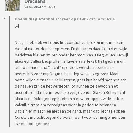
Draceana
01-01-2023
om 16:21
Doemijdieglazenbol schreef op 01-01-2023 om 16:04:
[..]
Nou, ik heb ook wel eens het contact verbroken met mensen
die dat niet wilden accepteren. En dus inderdaad bij tijd en wijle
berichten bleven sturen onder het mom van uitleg willen. Terwijl
alles echt alles besproken is. Live en via tekst. Het gedram om
iets waar niemand “recht” op heeft, werkte alleen maar
averechts voor mij. Nogmaals; uitleg was al gegeven. Maar
soms willen mensen niet luisteren, gaat hun hoofd met hen aan
de haal en zijn ze het vergeten, of kunnen ze gewoon niet
accepteren dat de meestal zo vergevende Glazen Bol nu écht
klaar is en écht genoeg heeft en niet weer opnieuw dezelfde
valkuil in trapt om vervolgens weer in gedoe te belanden.
Dat is hier misschien niet aan de hand, maar dat Recht Hebben
Op stuit me echt tegen de borst, want voor sommige mensen
is het nooit genoeg.