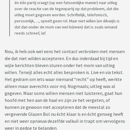
én één partij vraagt (op een fatsoenlijke manier) naar uitleg
over de reactie van de tegenpartij op dat probleem, dat die
uitleg moet gegeven worden. Schriftelijk, telefonisch,
persoonlijk, ..., speelt geen rol. Maar niet willen (en dikwijls is
dat dan onder de mom van niet kúnnen) dat is zoals iemand
reeds schreef, laf.
Nou, ik heb ook wel eens het contact verbroken met mensen
die dat niet wilden accepteren. En dus inderdaad bij tijd en
wijle berichten bleven sturen onder het mom van uitleg
willen. Terwijl alles echt alles besproken is. Live en via tekst.
Het gedram om iets waar niemand “recht” op heeft, werkte
alleen maar averechts voor mij. Nogmaals; uitleg was al
gegeven. Maar soms willen mensen niet luisteren, gaat hun
hoofd met hen aan de haal en zijn ze het vergeten, of
kunnen ze gewoon niet accepteren dat de meestal zo
vergevende Glazen Bol nu écht klaar is en écht genoeg heeft
en niet weer opnieuw dezelfde valkuil in trapt om vervolgens
weer in gedoe te belanden.