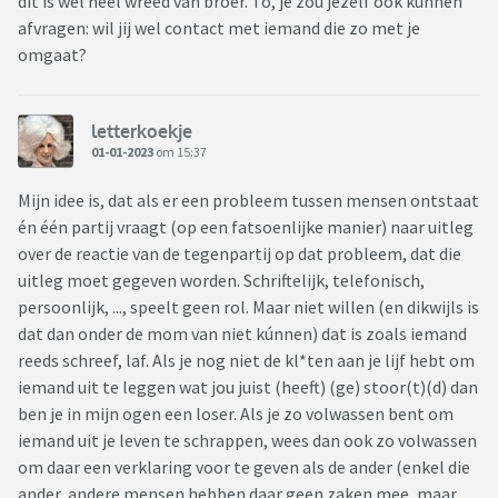
dit is wel heel wreed van broer. To, je zou jezelf ook kunnen
afvragen: wil jij wel contact met iemand die zo met je
omgaat?
letterkoekje
01-01-2023
om 15:37
Mijn idee is, dat als er een probleem tussen mensen ontstaat
én één partij vraagt (op een fatsoenlijke manier) naar uitleg
over de reactie van de tegenpartij op dat probleem, dat die
uitleg moet gegeven worden. Schriftelijk, telefonisch,
persoonlijk, ..., speelt geen rol. Maar niet willen (en dikwijls is
dat dan onder de mom van niet kúnnen) dat is zoals iemand
reeds schreef, laf. Als je nog niet de kl*ten aan je lijf hebt om
iemand uit te leggen wat jou juist (heeft) (ge) stoor(t)(d) dan
ben je in mijn ogen een loser. Als je zo volwassen bent om
iemand uit je leven te schrappen, wees dan ook zo volwassen
om daar een verklaring voor te geven als de ander (enkel die
ander, andere mensen hebben daar geen zaken mee, maar