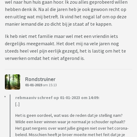
wel naar hun huis gaan hoor. Ik zou alles geprobeerd willen
Ik heb gelezen over vervreemding binnen het gezin en de
hebben denk ik. Na al die jaren heb je ook gewoon recht op
rouw die daarbij komt kijken. Maar hoe rouw je om iemand die
een uitleg wat mij betreft. Ik vind het nogal laf om op deze
gewoon nog bestaat? Die zo zichtbaar wordt verzwegen als
manier iemand die zo dicht bij je staat af te kappen.
ik er ben bij gezamenlijke kennisen of familie, die hem
Ik heb niet met familie maar wel met een vriendin iets
uiteraard gewoon zien. Hoe neem je afscheid terwijl je niet
dergelijks meegemaakt. Het doet mij na vele jaren nog
weet waarom je dat afscheid moet nemen?
steeds heel veel pijn eerlijk gezegd, het is lastig om het te
verwerken omdat het niet afgerond is.
Rondstruiner
01-01-2023
om 15:13
rebmaaviv schreef op 01-01-2023 om 14:09:
[..]
Het is geen oordeel, wat was de reden dat je stelling nam?
Wilde een keer winnen waar je normaal je schouder ophaalt?
Het gaat nergens over want jullie gingen niet over het corona-
beleid. Misschien heeft je broer moeite met het feit dat je je