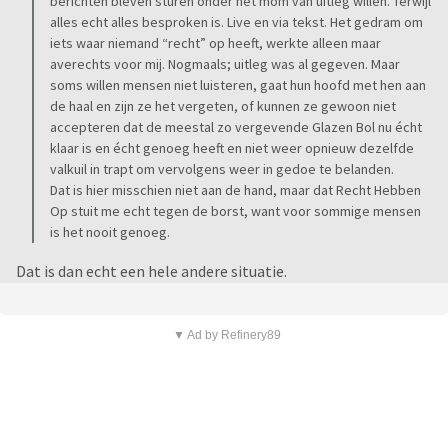
berichten bleven sturen onder het mom van uitleg willen. Terwijl
alles echt alles besproken is. Live en via tekst. Het gedram om
iets waar niemand “recht” op heeft, werkte alleen maar
averechts voor mij. Nogmaals; uitleg was al gegeven. Maar
soms willen mensen niet luisteren, gaat hun hoofd met hen aan
de haal en zijn ze het vergeten, of kunnen ze gewoon niet
accepteren dat de meestal zo vergevende Glazen Bol nu écht
klaar is en écht genoeg heeft en niet weer opnieuw dezelfde
valkuil in trapt om vervolgens weer in gedoe te belanden.
Dat is hier misschien niet aan de hand, maar dat Recht Hebben
Op stuit me echt tegen de borst, want voor sommige mensen
is het nooit genoeg.
Dat is dan echt een hele andere situatie.
▼ Ad by Refinery89