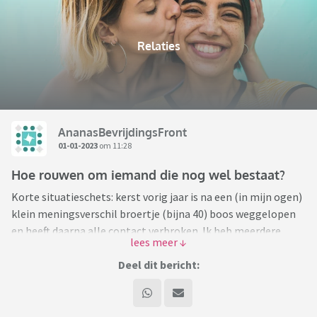
Relaties
AnanasBevrijdingsFront
01-01-2023
om 11:28
Hoe rouwen om iemand die nog wel bestaat?
Korte situatieschets: kerst vorig jaar is na een (in mijn ogen)
klein meningsverschil broertje (bijna 40) boos weggelopen
en heeft daarna alle contact verbroken. Ik heb meerdere
malen contact gezocht, alles wordt genegeerd, weggedrukt,
ik ben van al zijn social media verwijderd/geblokkeerd.
Deel dit bericht:
Ik heb het rust gegeven, hem ruimte gegeven en ten slotte
de bal bij hem gelegd. Ik mis je, de deur staat open, ik hoor
graag wat je dwars zit. Want ik heb werkelijk waar geen idee.