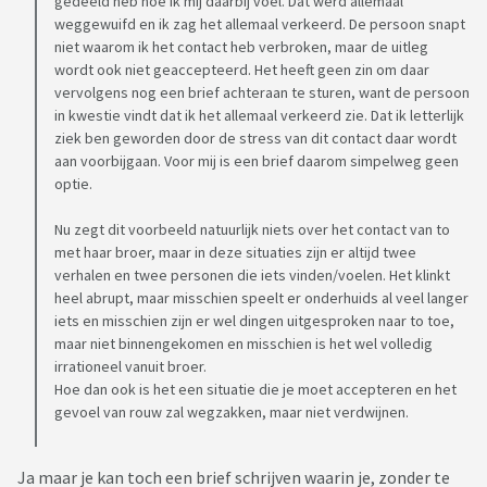
gedeeld heb hoe ik mij daarbij voel. Dat werd allemaal
weggewuifd en ik zag het allemaal verkeerd. De persoon snapt
niet waarom ik het contact heb verbroken, maar de uitleg
wordt ook niet geaccepteerd. Het heeft geen zin om daar
vervolgens nog een brief achteraan te sturen, want de persoon
in kwestie vindt dat ik het allemaal verkeerd zie. Dat ik letterlijk
ziek ben geworden door de stress van dit contact daar wordt
aan voorbijgaan. Voor mij is een brief daarom simpelweg geen
optie.
Nu zegt dit voorbeeld natuurlijk niets over het contact van to
met haar broer, maar in deze situaties zijn er altijd twee
verhalen en twee personen die iets vinden/voelen. Het klinkt
heel abrupt, maar misschien speelt er onderhuids al veel langer
iets en misschien zijn er wel dingen uitgesproken naar to toe,
maar niet binnengekomen en misschien is het wel volledig
irrationeel vanuit broer.
Hoe dan ook is het een situatie die je moet accepteren en het
gevoel van rouw zal wegzakken, maar niet verdwijnen.
Ja maar je kan toch een brief schrijven waarin je, zonder te