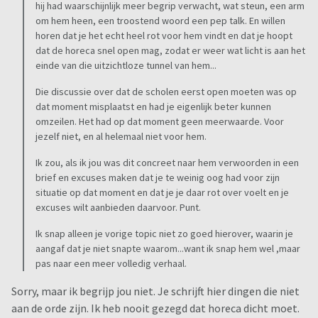
hij had waarschijnlijk meer begrip verwacht, wat steun, een arm
om hem heen, een troostend woord een pep talk. En willen
horen dat je het echt heel rot voor hem vindt en dat je hoopt
dat de horeca snel open mag, zodat er weer wat licht is aan het
einde van die uitzichtloze tunnel van hem...
Die discussie over dat de scholen eerst open moeten was op
dat moment misplaatst en had je eigenlijk beter kunnen
omzeilen. Het had op dat moment geen meerwaarde. Voor
jezelf niet, en al helemaal niet voor hem.
Ik zou, als ik jou was dit concreet naar hem verwoorden in een
brief en excuses maken dat je te weinig oog had voor zijn
situatie op dat moment en dat je je daar rot over voelt en je
excuses wilt aanbieden daarvoor. Punt.
Ik snap alleen je vorige topic niet zo goed hierover, waarin je
aangaf dat je niet snapte waarom...want ik snap hem wel ,maar
pas naar een meer volledig verhaal.
Sorry, maar ik begrijp jou niet. Je schrijft hier dingen die niet
aan de orde zijn. Ik heb nooit gezegd dat horeca dicht moet.