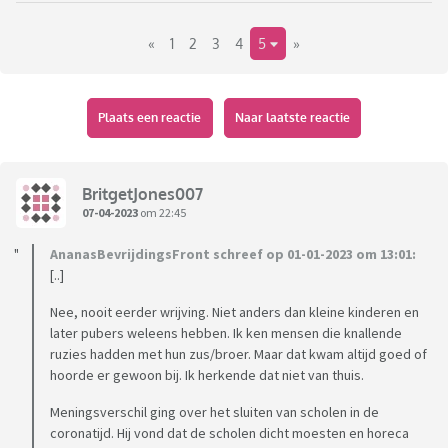
Heb hier eerder al een topic over geopend. Dit
«
1
2
3
4
5
»
meningsverschil kan het nooit zijn. Er zit iets onder. En ik
weet niet wat.
Het is heel duidelijk dat hij geen contact wil, hoewel ik van
Plaats een reactie
Naar laatste reactie
gezamenlijke kennissen hoor dat hij verbaasd is dat ik bijv bij
hen vraag hoe het met hem gaat. Want ik kan dat toch aan
hem vragen? Doe ik dat, dan word ik genegeerd. Het
BritgetJones007
onderwerp "broertje" is bij anderen nu dus ook van tafel.
07-04-2023
om 22:45
Iedereen doet alsof er niks aan de hand is. Ik vraag er niet
AnanasBevrijdingsFront schreef op 01-01-2023 om 13:01:
meer naar.
[..]
Maar ik heb er zelf ontzettend veel verdriet van. Ik heb een
Nee, nooit eerder wrijving. Niet anders dan kleine kinderen en
jaar lang gedacht dat als we elkaar tegenkomen, als hij toch
later pubers weleens hebben. Ik ken mensen die knallende
ruzies hadden met hun zus/broer. Maar dat kwam altijd goed of
feliciteert met de verjaardag van de kinderen, als toch die
hoorde er gewoon bij. Ik herkende dat niet van thuis.
nieuwjaarswens komt... maar het komt niet. En na een week
vol tranen komt het besef dat ik echt afscheid moet nemen
Meningsverschil ging over het sluiten van scholen in de
van het idee dat het wel weer goed komt.
coronatijd. Hij vond dat de scholen dicht moesten en horeca