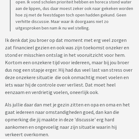
open. Ik vond scholen prioriteit hebben en horeca stond water
aan de lippen, dus daar moest zeker ook naar gekeken worden
Ik heb gelezen over vervreemding binnen het gezin en de
hoe zij met de feestdagen toch open hadden gekund. Geen
rouw die daarbij komt kijken. Maar hoe rouw je om iemand die
verhitte discussie. Maar waar ik doorgaans niet zo
gewoon nog bestaat? Die zo zichtbaar wordt verzwegen als
uitgesproken ben nam ik nu wel stelling.
ik er ben bij gezamenlijke kennisen of familie, die hem
uiteraard gewoon zien. Hoe neem je afscheid terwijl je niet
Ik denk dat jou broer op dat moment met erg veel zorgen
weet waarom je dat afscheid moet nemen?
zat financieel gezien en ook was zijn toekomst onzeker en
stond er misschien ontslag in het vooruitzicht voor hem.
Kortom een onzekere tijd voor iedereen, maar bij jou broer
dus nog een stapje erger. Hij had dus veel last van stress over
deze onzekere situatie die ook onmachtig moet voelen en
iets waar hij de controle over verliest. Dat moet heel
eenzaam en verdrietig voelen, oneerlijk ook.
Als jullie daar dan met je gezin zitten en opa en oma en het
gaat iedereen naar omstandigheden goed, dan kan die
opmerking die jij maakte in deze 'discussie' erg hard
aankomen en ongevoelig naar zijn situatie waarin hij
verkeert overkomen.