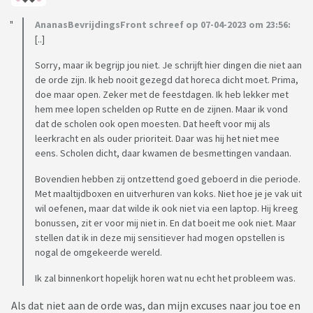
AnanasBevrijdingsFront schreef op 07-04-2023 om 23:56:
[..]
Sorry, maar ik begrijp jou niet. Je schrijft hier dingen die niet aan
de orde zijn. Ik heb nooit gezegd dat horeca dicht moet. Prima,
doe maar open. Zeker met de feestdagen. Ik heb lekker met
hem mee lopen schelden op Rutte en de zijnen. Maar ik vond
dat de scholen ook open moesten. Dat heeft voor mij als
leerkracht en als ouder prioriteit. Daar was hij het niet mee
eens. Scholen dicht, daar kwamen de besmettingen vandaan.
Bovendien hebben zij ontzettend goed geboerd in die periode.
Met maaltijdboxen en uitverhuren van koks. Niet hoe je je vak uit
wil oefenen, maar dat wilde ik ook niet via een laptop. Hij kreeg
bonussen, zit er voor mij niet in. En dat boeit me ook niet. Maar
stellen dat ik in deze mij sensitiever had mogen opstellen is
nogal de omgekeerde wereld.
Ik zal binnenkort hopelijk horen wat nu echt het probleem was.
Als dat niet aan de orde was, dan mijn excuses naar jou toe en