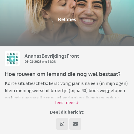
Relaties
AnanasBevrijdingsFront
01-01-2023
om 11:28
Hoe rouwen om iemand die nog wel bestaat?
Korte situatieschets: kerst vorig jaar is na een (in mijn ogen)
klein meningsverschil broertje (bijna 40) boos weggelopen
en heeft daarna alle contact verbroken. Ik heb meerdere
malen contact gezocht, alles wordt genegeerd, weggedrukt,
ik ben van al zijn social media verwijderd/geblokkeerd.
Deel dit bericht:
Ik heb het rust gegeven, hem ruimte gegeven en ten slotte
de bal bij hem gelegd. Ik mis je, de deur staat open, ik hoor
graag wat je dwars zit. Want ik heb werkelijk waar geen idee.