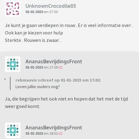
UnknownCrocodile85
01-01-2023
om 17:30
Je kunt je gaan verdiepen in rouw . Er is veel informatie over .
Ook kan je kiezen voor hulp
Sterkte . Rouwen is zwaar .
AnanasBevrijdingsFront
01-01-2023
om 17:59
rebmaaviv schreef op 01-01-2023 om 17:02:
Leven jullie ouders nog?
Ja, die begrijpen het ook niet en hopen dat het met de tijd
weer goed komt.
AnanasBevrijdingsFront
01-01-2023
om 18:01