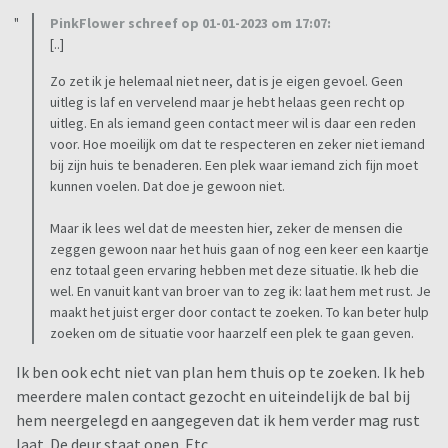
PinkFlower schreef op 01-01-2023 om 17:07:
[..]
Zo zet ik je helemaal niet neer, dat is je eigen gevoel. Geen
uitleg is laf en vervelend maar je hebt helaas geen recht op
uitleg. En als iemand geen contact meer wil is daar een reden
voor. Hoe moeilijk om dat te respecteren en zeker niet iemand
bij zijn huis te benaderen. Een plek waar iemand zich fijn moet
kunnen voelen. Dat doe je gewoon niet.
Maar ik lees wel dat de meesten hier, zeker de mensen die
zeggen gewoon naar het huis gaan of nog een keer een kaartje
enz totaal geen ervaring hebben met deze situatie. Ik heb die
wel. En vanuit kant van broer van to zeg ik: laat hem met rust. Je
maakt het juist erger door contact te zoeken. To kan beter hulp
zoeken om de situatie voor haarzelf een plek te gaan geven.
Ik ben ook echt niet van plan hem thuis op te zoeken. Ik heb
meerdere malen contact gezocht en uiteindelijk de bal bij
hem neergelegd en aangegeven dat ik hem verder mag rust
laat. De deur staat open. Etc.