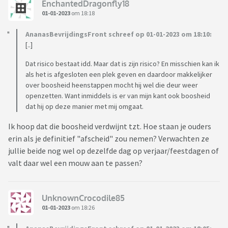
EnchantedDragonfly18
01-01-2023
om 18:18
AnanasBevrijdingsFront schreef op 01-01-2023 om 18:10:
[..]
Dat risico bestaat idd. Maar dat is zijn risico? En misschien kan ik
als het is afgesloten een plek geven en daardoor makkelijker
over boosheid heenstappen mocht hij wel die deur weer
openzetten. Want inmiddels is er van mijn kant ook boosheid
dat hij op deze manier met mij omgaat.
Ik hoop dat die boosheid verdwijnt tzt. Hoe staan je ouders
erin als je definitief "afscheid" zou nemen? Verwachten ze
jullie beide nog wel op dezelfde dag op verjaar/feestdagen of
valt daar wel een mouw aan te passen?
UnknownCrocodile85
01-01-2023
om 18:26