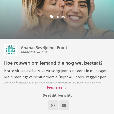
Relaties
AnanasBevrijdingsFront
01-01-2023
om 11:28
Hoe rouwen om iemand die nog wel bestaat?
Korte situatieschets: kerst vorig jaar is na een (in mijn ogen)
klein meningsverschil broertje (bijna 40) boos weggelopen
en heeft daarna alle contact verbroken. Ik heb meerdere
malen contact gezocht, alles wordt genegeerd, weggedrukt,
ik ben van al zijn social media verwijderd/geblokkeerd.
Deel dit bericht:
Ik heb het rust gegeven, hem ruimte gegeven en ten slotte
de bal bij hem gelegd. Ik mis je, de deur staat open, ik hoor
graag wat je dwars zit. Want ik heb werkelijk waar geen idee.