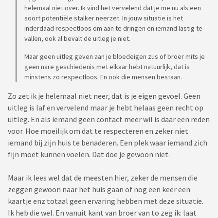
helemaal niet over. Ik vind het vervelend dat je me nu als een
Ik heb gelezen over vervreemding binnen het gezin en de
soort potentiële stalker neerzet. In jouw situatie is het
rouw die daarbij komt kijken. Maar hoe rouw je om iemand die
inderdaad respectloos om aan te dringen en iemand lastig te
gewoon nog bestaat? Die zo zichtbaar wordt verzwegen als
vallen, ook al bevalt de uitleg je niet.
ik er ben bij gezamenlijke kennisen of familie, die hem
Maar geen uitleg geven aan je bloedeigen zus of broer mits je
uiteraard gewoon zien. Hoe neem je afscheid terwijl je niet
geen nare geschiedenis met elkaar hebt natuurlijk, dat is
weet waarom je dat afscheid moet nemen?
minstens zo respectloos. En ook die mensen bestaan.
Zo zet ik je helemaal niet neer, dat is je eigen gevoel. Geen
uitleg is laf en vervelend maar je hebt helaas geen recht op
uitleg. En als iemand geen contact meer wil is daar een reden
voor. Hoe moeilijk om dat te respecteren en zeker niet
iemand bij zijn huis te benaderen. Een plek waar iemand zich
fijn moet kunnen voelen. Dat doe je gewoon niet.
Maar ik lees wel dat de meesten hier, zeker de mensen die
zeggen gewoon naar het huis gaan of nog een keer een
kaartje enz totaal geen ervaring hebben met deze situatie.
Ik heb die wel. En vanuit kant van broer van to zeg ik: laat