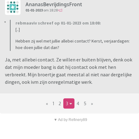
AnanasBevrijdingsFront
01-01-2023
om 18:28
rebmaaviv schreef op 01-01-2023 om 18:08:
[..]
Hebben zij wel met jullie allebei contact? Kerst, verjaardagen:
hoe doen jullie dat dan?
Ja, met allebei contact. Ze willen er buiten blijven, denk ook
dat mijn moeder bang is dat hij contact ook met hen
verbreekt. Mijn broertje gaat meestal al niet naar dergelijke
dingen, ook ivm zijn onregelmatige werk.
«
1
2
3
4
5
»
▼ Ad by Refinery89