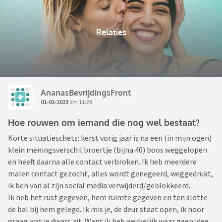
Relaties
AnanasBevrijdingsFront
01-01-2023
om 11:28
Hoe rouwen om iemand die nog wel bestaat?
Korte situatieschets: kerst vorig jaar is na een (in mijn ogen)
klein meningsverschil broertje (bijna 40) boos weggelopen
en heeft daarna alle contact verbroken. Ik heb meerdere
malen contact gezocht, alles wordt genegeerd, weggedrukt,
ik ben van al zijn social media verwijderd/geblokkeerd.
Ik heb het rust gegeven, hem ruimte gegeven en ten slotte
de bal bij hem gelegd. Ik mis je, de deur staat open, ik hoor
graag wat je dwars zit. Want ik heb werkelijk waar geen idee.