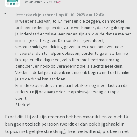
01-01-2023
om 13:03
letterkoekje schreef op 01-01-2023 om 12:43:
Ik weet er alles van, to. En mensen die zeggen, dan moet er
toch een reden zijn en die zul je wel kennen, daar zeg ik tegen:
ja, inderdaad er zal wel een reden zijn en ik wilde dat ze me het
in mijn gezicht zegden. Dan kon ik mij (eventueel)
verontschuldigen, duiding geven, alles doen om eventuele
misverstanden te helpen oplossen, verder te gaan als familie.
Ik strijd er elke dag mee, zelfs therapie heeft maar matig
geholpen, en hoop op verandering die is slechts heel klein.
Verder in detail gaan doe ik niet maar ik begrijp niet dat familie
je zo de duvel kan aandoen.
En in deze periode van het jaar heb ik er nog meer last van dan
anders. En jij ook aangezien je op nieuwjaarsdag dit topic
opent.
Sterkte!
Exact dit. Hij zal zijn redenen hebben maar ik ken ze niet. Ik
ben geen toxisch persoon (wordt er dan ook bijgehaald in
topics met gelijke strekking), heel welwillend, probeer met