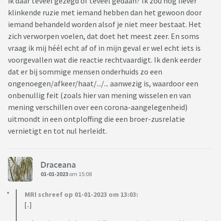
ik daar teveel gezegd of teveel gedaan? Ik zou nog liever
klinkende ruzie met iemand hebben dan het gewoon door
iemand behandeld worden alsof je niet meer bestaat. Het
zich verworpen voelen, dat doet het meest zeer. En soms
vraag ik mij héél echt af of in mijn geval er wel echt iets is
voorgevallen wat die reactie rechtvaardigt. Ik denk eerder
dat er bij sommige mensen onderhuids zo een
ongenoegen/afkeer/haat/.../... aanwezig is, waardoor een
onbenullig feit (zoals hier van mening wisselen en van
mening verschillen over een corona-aangelegenheid)
uitmondt in een ontploffing die een broer-zusrelatie
vernietigt en tot nul herleidt.
Draceana
01-01-2023
om 15:08
MRI schreef op 01-01-2023 om 13:03:
[..]