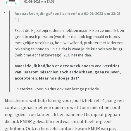
01-01-2023
om 13:59
AnanasBevrijdingsFront schreef op 01-01-2023 om 13:03:
[..]
Exact dit. Hij zal zijn redenen hebben maar ik ken ze niet. Ik ben
geen toxisch persoon (wordt er dan ook bijgehaald in topics
met gelijke strekking), heel welwillend, probeer met iedereen
rekening te houden. En als dat is waar je de kriebels van krijgt
(heb t me echt afgevraagd) ZEG het me dan.
Maar idd, ik had/heb er deze week enorm veel verdriet
van. Daarom misschien toch erdoorheen, gaan rouwen,
accepteren. Maar hoe doe je dat?
En sterkte! Voor jou dus ook een lastige periode.
Misschien is wat hulp handig voor jou. Ik heb zelf 4 jaar geen
contact gehad met een ouder en wist toen niet of het ooit
nog "goed" zou komen. Ik ben naar ene therapeut gegaan
die ook EMDR gekwalificeerd was en dat heeft erg veel
geholpen. Ook na hersteld contact kwam EMDR van pas.