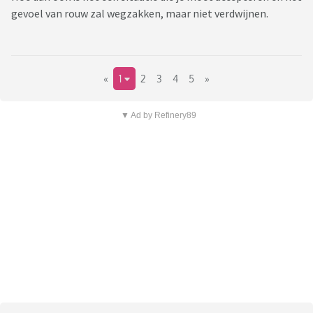
gevoel van rouw zal wegzakken, maar niet verdwijnen.
«
1
2
3
4
5
»
▼ Ad by Refinery89