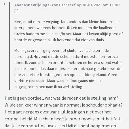
AnanasBevrijdingsFront schreef op 01-01-2023 om 13:01:
[..]
Nee, nooit eerder wrijving. Niet anders dan kleine kinderen en
later pubers weleens hebben. Ik ken mensen die knallende
ruzies hadden met hun zus/broer. Maar dat kwam altijd goed of
hoorde er gewoon bij. Ik herkende dat niet van thuis.
Meningsverschil ging over het sluiten van scholen in de
coronatijd. Hij vond dat de scholen dicht moesten en horeca
open. Ik vond scholen prioriteit hebben en horeca stond water
aan de lippen, dus daar moest zeker ook naar gekeken worden
hoe zij met de feestdagen toch open hadden gekund. Geen
verhitte discussie. Maar waar ik doorgaans niet zo
uitgesproken ben nam ik nu wel stelling.
Het is geen oordeel, wat was de reden dat je stelling nam?
Wilde een keer winnen waar je normaal je schouder ophaalt?
Het gaat nergens over want jullie gingen niet over het
corona-beleid. Misschien heeft je broer moeite met het feit
dat je je een soort nieuwe assertiviteit hebt aangemeten.