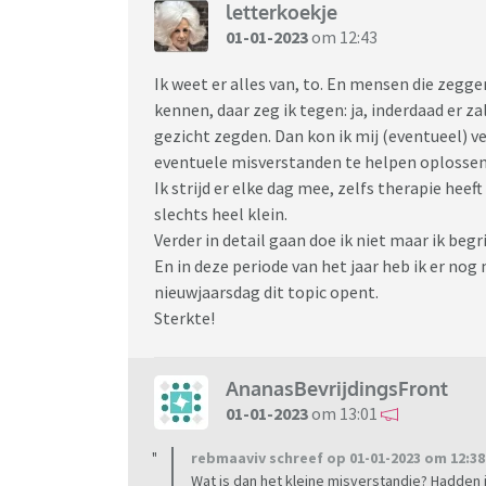
letterkoekje
01-01-2023
om 12:43
Ik weet er alles van, to. En mensen die zeggen
kennen, daar zeg ik tegen: ja, inderdaad er za
gezicht zegden. Dan kon ik mij (eventueel) v
eventuele misverstanden te helpen oplossen,
Ik strijd er elke dag mee, zelfs therapie hee
slechts heel klein.
Verder in detail gaan doe ik niet maar ik begr
En in deze periode van het jaar heb ik er nog 
nieuwjaarsdag dit topic opent.
Sterkte!
AnanasBevrijdingsFront
01-01-2023
om 13:01
rebmaaviv schreef op 01-01-2023 om 12:38
Wat is dan het kleine misverstandje? Hadden ju