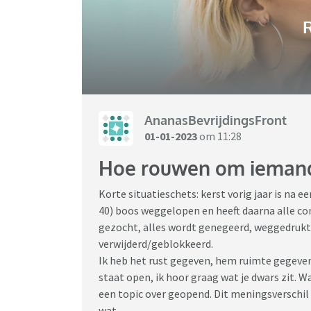
R
AnanasBevrijdingsFront
01-01-2023
om 11:28
Hoe rouwen om iemand 
Korte situatieschets: kerst vorig jaar is na e
40) boos weggelopen en heeft daarna alle c
gezocht, alles wordt genegeerd, weggedrukt, 
verwijderd/geblokkeerd.
Ik heb het rust gegeven, hem ruimte gegeven e
staat open, ik hoor graag wat je dwars zit. Wa
een topic over geopend. Dit meningsverschil ka
wat.