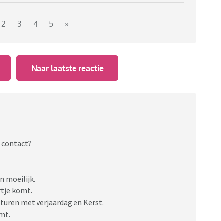
2
3
4
5
»
Naar laatste reactie
k contact?
 moeilijk.
rtje komt.
 sturen met verjaardag en Kerst.
omt.