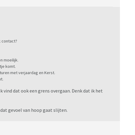
k contact?
 moeilijk.
tje komt.
 sturen met verjaardag en Kerst.
t.
 Ik vind dat ook een grens overgaan. Denk dat ik het
 dat gevoel van hoop gaat slijten.