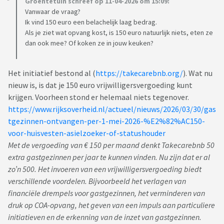
Groentetuin schreef op 11-04-2026 om 15:09:
Vanwaar de vraag?
Ik vind 150 euro een belachelijk laag bedrag.
Als je ziet wat opvang kost, is 150 euro natuurlijk niets, eten ze
dan ook mee? Of koken ze in jouw keuken?
Het initiatief bestond al (
https://takecarebnb.org/
). Wat nu
nieuw is, is dat je 150 euro vrijwilligersvergoeding kunt
krijgen. Voorheen stond er helemaal niets tegenover.
https://www.rijksoverheid.nl/actueel/nieuws/2026/03/30/gas
tgezinnen-ontvangen-per-1-mei-2026-%E2%82%AC150-
voor-huisvesten-asielzoeker-of-statushouder
Met de vergoeding van € 150 per maand denkt Takecarebnb 50
extra gastgezinnen per jaar te kunnen vinden. Nu zijn dat er al
zo’n 500. Het invoeren van een vrijwilligersvergoeding biedt
verschillende voordelen. Bijvoorbeeld het verlagen van
financiële drempels voor gastgezinnen, het verminderen van
druk op COA-opvang, het geven van een impuls aan particuliere
initiatieven en de erkenning van de inzet van gastgezinnen.