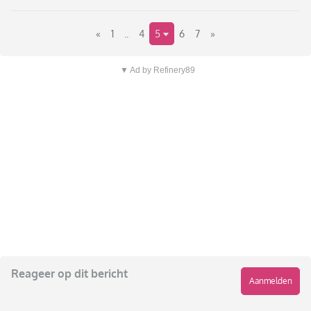
«
1
..
4
5
6
7
»
▼ Ad by Refinery89
Reageer op dit bericht
Aanmelden