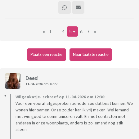
«
1
..
4
5
6
7
»
Plaats een reactie
Naar laatste reactie
Dees!
11-04-2026
om 16:22
Wilgenkatje- schreef op 11-04-2026 om 12:30:
Voor een vooraf afgesproken periode zou dat best kunnen. We
wonen hier samen. Onze zolder kan ik vrij maken. Wel iemand
met wie goed te communiceren valt. En met contacten met
anderen in onze woonplaats, anders is zo iemand nog stik
alleen.