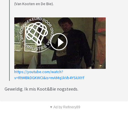
(Van Kooten en De Bie).
https://youtube.com/watch?
v=RhMBkDGKWCI&is=mAMq1kVb4YSiUXYf
Geweldig. Ik mis Koot&Bie nogsteeds.
▼ Ad by Refinery89