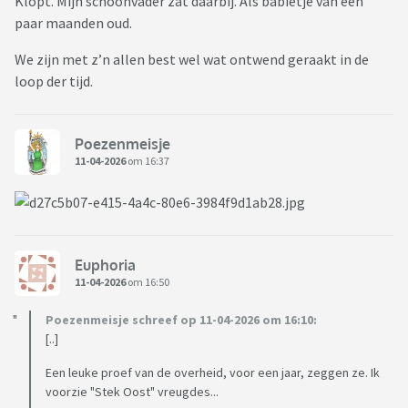
Klopt. Mijn schoonvader zat daarbij. Als babietje van een
paar maanden oud.
We zijn met z’n allen best wel wat ontwend geraakt in de
loop der tijd.
Poezenmeisje
11-04-2026
om 16:37
Euphoria
11-04-2026
om 16:50
Poezenmeisje schreef op 11-04-2026 om 16:10:
[..]
Een leuke proef van de overheid, voor een jaar, zeggen ze. Ik
voorzie "Stek Oost" vreugdes...