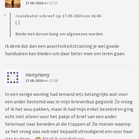
17-05-2024
om 17:27
rooiekater schreef op 17-05-2024 om 16:43:
[..]
Beide niet durven bang om afgewezen worden.
Ik denk dat dan een assertiviteitstraining je wel goede
handvaten kan bieden om daar beter mee om leren gaan.
rionyriony
17-05-2024
om 17:38
In een vorige woning had iemand iets belangrijks wat voor
een ander bestemd was in mijn brievenbus gegooid. Ze vroeg
of ik het wou pakken, maar ik had mijn enkel bezeerd en ging
echt niet alleen voor het pakje of brief van een ander
helemaal naar beneden al die trappen af. De manier waarop
ze het vroeg was ook niet bepaald uitnodigend om voor haar
iets te doen.
Alsof ik een dief was.