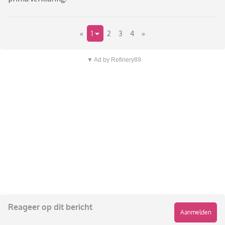
«
1
2
3
4
»
▼ Ad by Refinery89
Reageer op dit bericht
Aanmelden