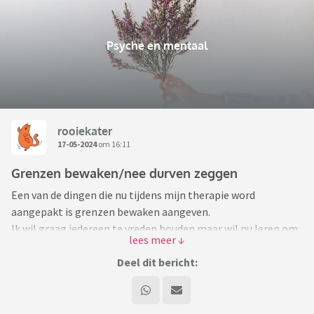
Psyche en mentaal
rooiekater
17-05-2024
om 16:11
Grenzen bewaken/nee durven zeggen
Een van de dingen die nu tijdens mijn therapie word
aangepakt is grenzen bewaken aangeven.
Ik wil graag iedereen te vreden houden maar wil nu leren om
vaker nee te zeggen.
Deel dit bericht:
Kunnen jullie dat? Hoe doen jullie dat? Hebben jullie dit
jezelf aangeleerd of altijd al gedaan?