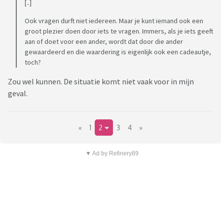
[..]
Ook vragen durft niet iedereen. Maar je kunt iemand ook een
groot plezier doen door iets te vragen. Immers, als je iets geeft
aan of doet voor een ander, wordt dat door die ander
gewaardeerd en die waardering is eigenlijk ook een cadeautje,
toch?
Zou wel kunnen. De situatie komt niet vaak voor in mijn
geval.
«
1
2
3
4
»
▼ Ad by Refinery89