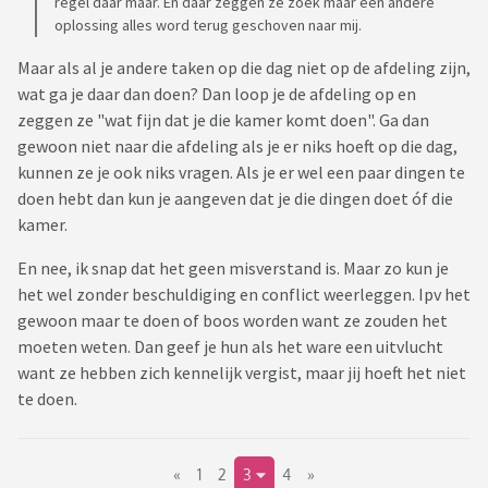
regel daar maar. En daar zeggen ze zoek maar een andere
oplossing alles word terug geschoven naar mij.
Maar als al je andere taken op die dag niet op de afdeling zijn,
wat ga je daar dan doen? Dan loop je de afdeling op en
zeggen ze "wat fijn dat je die kamer komt doen". Ga dan
gewoon niet naar die afdeling als je er niks hoeft op die dag,
kunnen ze je ook niks vragen. Als je er wel een paar dingen te
doen hebt dan kun je aangeven dat je die dingen doet óf die
kamer.
En nee, ik snap dat het geen misverstand is. Maar zo kun je
het wel zonder beschuldiging en conflict weerleggen. Ipv het
gewoon maar te doen of boos worden want ze zouden het
moeten weten. Dan geef je hun als het ware een uitvlucht
want ze hebben zich kennelijk vergist, maar jij hoeft het niet
te doen.
«
1
2
3
4
»