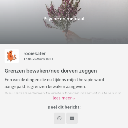
Psyche en mentaal
rooiekater
17-05-2024
om 16:11
Grenzen bewaken/nee durven zeggen
Een van de dingen die nu tijdens mijn therapie word
aangepakt is grenzen bewaken aangeven.
Ik wil graag iedereen te vreden houden maar wil nu leren om
vaker nee te zeggen.
Deel dit bericht:
Kunnen jullie dat? Hoe doen jullie dat? Hebben jullie dit
jezelf aangeleerd of altijd al gedaan?