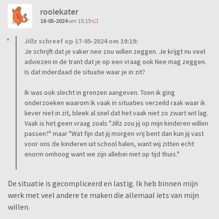
rooiekater
18-05-2024
om 15:15
Jillz schreef op 17-05-2024 om 19:19:
Je schrijft dat je vaker nee zou willen zeggen. Je krijgt nu veel
adviezen in de trant dat je op een vraag ook Nee mag zeggen.
Is dat inderdaad de situatie waar je in zit?
Ik was ook slecht in grenzen aangeven. Toen ik ging
onderzoeken waarom ik vaak in situaties verzeild raak waar ik
liever niet in zit, bleek al snel dat het vaak niet zo zwart wit lag.
Vaak is het geen vraag zoals "Jillz zou jij op mijn kinderen willen
passen?" maar "Wat fijn dat jij morgen vrij bent dan kun jij vast
voor ons de kinderen uit school halen, want wij zitten echt
enorm omhoog want we zijn allebei niet op tijd thuis."
De situatie is gecompliceerd en lastig. Ik heb binnen mijn
werk met veel andere te maken die allemaal iets van mijn
willen.