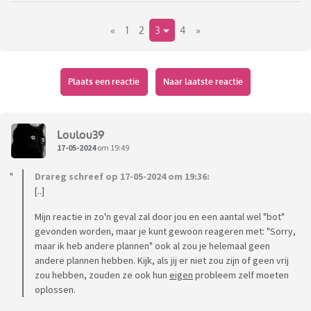
«
1
2
3
4
»
Plaats een reactie
Naar laatste reactie
Loulou39
17-05-2024
om 19:49
Drareg schreef op 17-05-2024 om 19:36:
[..]
Mijn reactie in zo'n geval zal door jou en een aantal wel "bot"
gevonden worden, maar je kunt gewoon reageren met: "Sorry,
maar ik heb andere plannen" ook al zou je helemaal geen
andere plannen hebben. Kijk, als jij er niet zou zijn of geen vrij
zou hebben, zouden ze ook hun
eigen
probleem zelf moeten
oplossen.