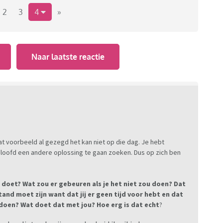
2
3
4
»
Naar laatste reactie
at voorbeeld al gezegd het kan niet op die dag. Je hebt
loofd een andere oplossing te gaan zoeken. Dus op zich ben
 doet? Wat zou er gebeuren als je het niet zou doen? Dat
and moet zijn want dat jij er geen tijd voor hebt en dat
oen? Wat doet dat met jou? Hoe erg is dat echt
?