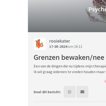
Psych
rooiekater
17-05-2024
om 16:11
Grenzen bewaken/nee 
Een van de dingen die nu tijdens mijn thera
Ik wil graag iedereen te vreden houden maar 
Kunnen jullie dat? Hoe doen jullie dat? Hebben
Deel dit bericht: