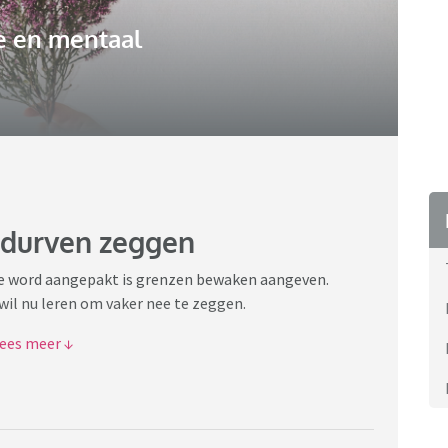
e en mentaal
durven zeggen
pie word aangepakt is grenzen bewaken aangeven.
wil nu leren om vaker nee te zeggen.
 jullie dit jezelf aangeleerd of altijd al gedaan?