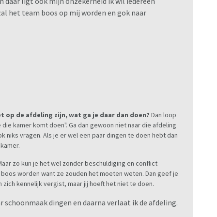
n daar ligt ook mijn onzekerheid ik wil iedereen
e zal het team boos op mij worden en gok naar
et op de afdeling zijn, wat ga je daar dan doen?
Dan loop
je die kamer komt doen". Ga dan gewoon niet naar die afdeling
ook niks vragen. Als je er wel een paar dingen te doen hebt dan
 kamer.
Maar zo kun je het wel zonder beschuldiging en conflict
 boos worden want ze zouden het moeten weten. Dan geef je
ich kennelijk vergist, maar jij hoeft het niet te doen.
aar schoonmaak dingen en daarna verlaat ik de afdeling.