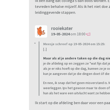
Ik ben bang dat collega's dan boos worden. E
tevreden behalve mijzelf. Als ik het niet do
leidinggevende stappen.
rooiekater
19-05-2024
om 18:00
Meesje schreef op 19-05-2024 om 15:25:
[..]
Maar als al je andere taken op die dag ni
je de afdeling op en zeggen ze "wat fijn dat 
als je er niks hoeft op die dag, kunnen ze je 
kun je aangeven dat je die dingen doet óf die
En nee, ik snap dat het geen misverstand is. 
weerleggen. Ipv het gewoon maar te doen of
hun als het ware een uitvlucht want ze hebben z
Ik start op die afdeling ben daar voor een p