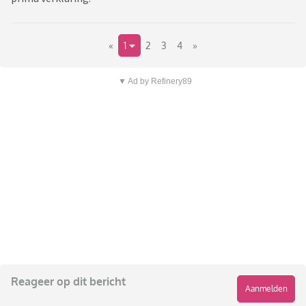
«
1
2
3
4
»
▼ Ad by Refinery89
Reageer op dit bericht
Aanmelden