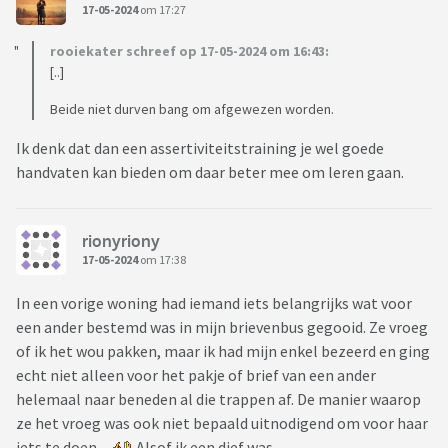
17-05-2024
om 17:27
rooiekater schreef op 17-05-2024 om 16:43:
[..]
Beide niet durven bang om afgewezen worden.
Ik denk dat dan een assertiviteitstraining je wel goede
handvaten kan bieden om daar beter mee om leren gaan.
rionyriony
17-05-2024
om 17:38
In een vorige woning had iemand iets belangrijks wat voor
een ander bestemd was in mijn brievenbus gegooid. Ze vroeg
of ik het wou pakken, maar ik had mijn enkel bezeerd en ging
echt niet alleen voor het pakje of brief van een ander
helemaal naar beneden al die trappen af. De manier waarop
ze het vroeg was ook niet bepaald uitnodigend om voor haar
iets te doen.
Alsof ik een dief was.