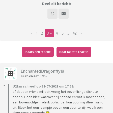
Deel dit bericht:
«
1
2
3
4
5
..
42
»
Plaats een reactie
Naar laatste reactie
EnchantedDragonfly18
31-07-2021
om 17:55
U2fan schreef op 31-07-2021 om 17:52:
of dat een vriend mij ooit vroeg het bovenlichtje dicht te
doen?? Geen idee waarover hij het had en wat ik moest doen,
een bovenlichtje (nadruk op lichtje) kon voor mij alleen aan of
uit. Bleek het een raampje boven een deur te zijn wat ik een
klepraampje noemde