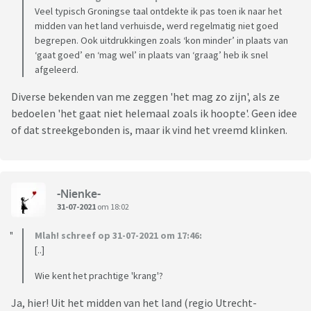
Veel typisch Groningse taal ontdekte ik pas toen ik naar het
midden van het land verhuisde, werd regelmatig niet goed
begrepen. Ook uitdrukkingen zoals ‘kon minder’ in plaats van
‘gaat goed’ en ‘mag wel’ in plaats van ‘graag’ heb ik snel
afgeleerd.
Diverse bekenden van me zeggen 'het mag zo zijn', als ze
bedoelen 'het gaat niet helemaal zoals ik hoopte'. Geen idee
of dat streekgebonden is, maar ik vind het vreemd klinken.
-Nienke-
31-07-2021
om 18:02
Mlah! schreef op 31-07-2021 om 17:46:
[..]
Wie kent het prachtige 'krang'?
Ja, hier! Uit het midden van het land (regio Utrecht-