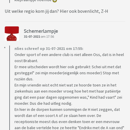
Uit welke regio kom jij dan? Hier ook bovenlicht, Z-H
Schemerlampje
31-07-2021
om 17:56
nlies schreef op 31-07-2021 om 17:55:
Onder sport of een andere club is niet alleen Oss, dat is in heel
oost Brabant.
Er mee uitscheiden wordt hier ook gebruikt: Schei uit met dat
gesteggel" zei mijn moeder(eigenlijk ons moeder) Stop met
ruziën dus.
En mijn vriendin wist echt niet wat ze hoorde toen ze in het
ziekenhuis aan een moeder vroeg hoe het met haar patiëntje
ging dat een paar dagen opgenomen was," Kind had vaart" zei
moeder. Dus die had uitleg nodig.
En hier in de dorpen kunnen sommigen de H niet zeggen, dat
wordt dan of een soort A of ze slaan hem over. De
receptioniste moest dus even denken toen er een mevrouw
aan de balie vertelde hoe ze heette "Endrikx met de A van ond"