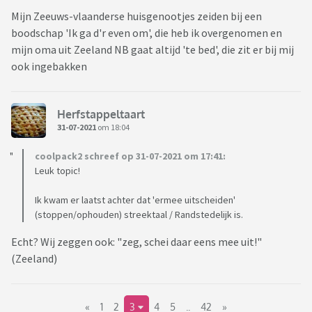
Mijn Zeeuws-vlaanderse huisgenootjes zeiden bij een
boodschap 'Ik ga d'r even om', die heb ik overgenomen en
mijn oma uit Zeeland NB gaat altijd 'te bed', die zit er bij mij
ook ingebakken
Herfstappeltaart
31-07-2021
om 18:04
coolpack2 schreef op 31-07-2021 om 17:41:
Leuk topic!
Ik kwam er laatst achter dat 'ermee uitscheiden'
(stoppen/ophouden) streektaal / Randstedelijk is.
Echt? Wij zeggen ook: "zeg, schei daar eens mee uit!"
(Zeeland)
«
1
2
3
4
5
..
42
»