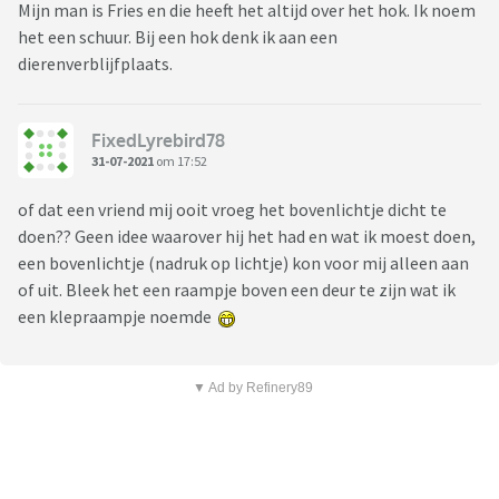
Mijn man is Fries en die heeft het altijd over het hok. Ik noem
het een schuur. Bij een hok denk ik aan een
dierenverblijfplaats.
FixedLyrebird78
31-07-2021
om 17:52
of dat een vriend mij ooit vroeg het bovenlichtje dicht te
doen?? Geen idee waarover hij het had en wat ik moest doen,
een bovenlichtje (nadruk op lichtje) kon voor mij alleen aan
of uit. Bleek het een raampje boven een deur te zijn wat ik
een klepraampje noemde
▼ Ad by Refinery89