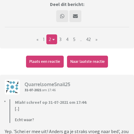
Deel dit bericht:
«
1
2
3
4
5
..
42
»
Plaats een reactie
Naar laatste reactie
QuarrelsomeSnail25
31-07-2021
om 17:46
Mlah! schreef op 31-07-2021 om 17:44:
[..]
Echt waar?
Yep. 'Schei er mee uit! Anders ga je straks vroeg naar bed', zou