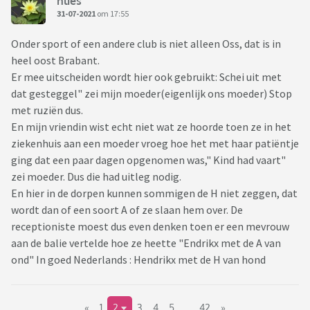
nlies
31-07-2021
om 17:55
Onder sport of een andere club is niet alleen Oss, dat is in
heel oost Brabant.
Er mee uitscheiden wordt hier ook gebruikt: Schei uit met
dat gesteggel" zei mijn moeder(eigenlijk ons moeder) Stop
met ruziën dus.
En mijn vriendin wist echt niet wat ze hoorde toen ze in het
ziekenhuis aan een moeder vroeg hoe het met haar patiëntje
ging dat een paar dagen opgenomen was," Kind had vaart"
zei moeder. Dus die had uitleg nodig.
En hier in de dorpen kunnen sommigen de H niet zeggen, dat
wordt dan of een soort A of ze slaan hem over. De
receptioniste moest dus even denken toen er een mevrouw
aan de balie vertelde hoe ze heette "Endrikx met de A van
ond" In goed Nederlands : Hendrikx met de H van hond
«
1
2
3
4
5
..
42
»