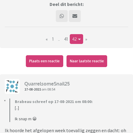
Deel dit bericht:
«
1
..
41
42
»
Plaats een reactie
Naar laatste reactie
QuarrelsomeSnail25
17-08-2021
om 08:54
Brabeau schreef op 17-08-2021 om 08:00:
[..]
Ik snap m 😀
Ik hoorde het afgelopen week toevallig zeggen en dacht: oh