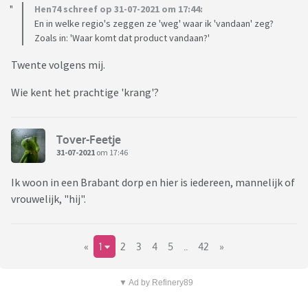
Hen74 schreef op 31-07-2021 om 17:44:
En in welke regio's zeggen ze 'weg' waar ik 'vandaan' zeg?
Zoals in: 'Waar komt dat product vandaan?'
Twente volgens mij.
Wie kent het prachtige 'krang'?
Tover-Feetje
31-07-2021
om 17:46
Ik woon in een Brabant dorp en hier is iedereen, mannelijk of
vrouwelijk, "hij".
«
1
2
3
4
5
..
42
»
▼ Ad by Refinery89