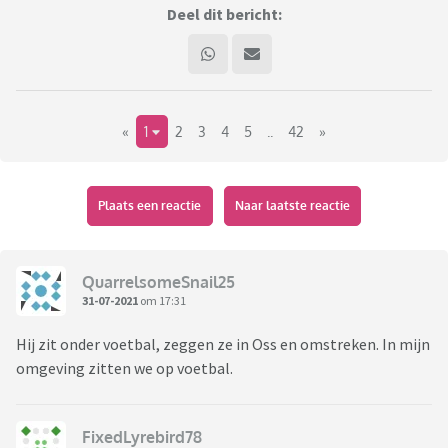
Deel dit bericht:
«
1
2
3
4
5
..
42
»
Plaats een reactie
Naar laatste reactie
QuarrelsomeSnail25
31-07-2021
om 17:31
Hij zit onder voetbal, zeggen ze in Oss en omstreken. In mijn
omgeving zitten we op voetbal.
FixedLyrebird78