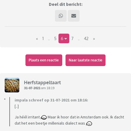
Deel dit bericht:
«
1
..
5
6
7
..
42
»
Plaats een reactie
Naar laatste reactie
Herfstappeltaart
31-07-2021
om 18:19
impala schreef op 31-07-2021 om 18:16:
[..]
Ja héél irritant
Maar ik hoor dat in Amsterdam ook. Ik dacht
dat het een beetje millenials dialect was