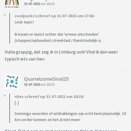
31-07-2021
om 18:20
coolpack2 schreef op 31-07-2021 om 17:41:
Leuk topic!
Ik kwam er laatst achter dat 'ermee uitscheiden'
(stoppen/ophouden) streektaal / Randstedelijk is.
Haha grappig, dat zeg ik in Limburg ook! Vind ik dan weer
typisch iets van hier.
QuarrelsomeSnail25
31-07-2021
om 18:20
nlies schreef op 31-07-2021 om 18:18:
[..]
Sommige woorden of uitdrukkingen zijn echt heel plaatselijk. 10
km verder kennen ze het al niet meer