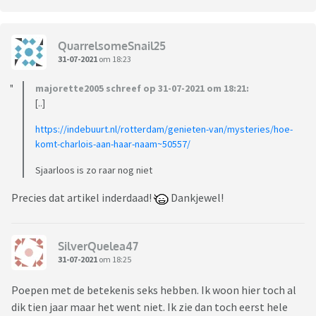
QuarrelsomeSnail25
31-07-2021
om 18:23
majorette2005 schreef op 31-07-2021 om 18:21:
[..]
https://indebuurt.nl/rotterdam/genieten-van/mysteries/hoe-
komt-charlois-aan-haar-naam~50557/
Sjaarloos is zo raar nog niet
Precies dat artikel inderdaad!
Dankjewel!
SilverQuelea47
31-07-2021
om 18:25
Poepen met de betekenis seks hebben. Ik woon hier toch al
dik tien jaar maar het went niet. Ik zie dan toch eerst hele