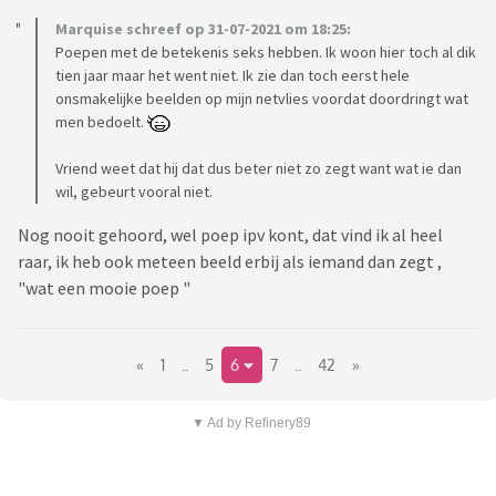
Marquise schreef op 31-07-2021 om 18:25:
Poepen met de betekenis seks hebben. Ik woon hier toch al dik
tien jaar maar het went niet. Ik zie dan toch eerst hele
onsmakelijke beelden op mijn netvlies voordat doordringt wat
men bedoelt.
Vriend weet dat hij dat dus beter niet zo zegt want wat ie dan
wil, gebeurt vooral niet.
Nog nooit gehoord, wel poep ipv kont, dat vind ik al heel
raar, ik heb ook meteen beeld erbij als iemand dan zegt ,
"wat een mooie poep "
«
1
..
5
6
7
..
42
»
▼ Ad by Refinery89