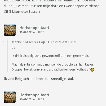
Klopt. Dat is ook zo met accenten en dialect. Ik hoor een
duidelijk verschil tussen mijn dorp en twee dorpen verderop.
Zit 8 kilometer tussen.
Herfstappeltaart
31-07-2021
om 18:20
Marty1984 schreef op 31-07-2021 om 18:19:
[..]
Ik drink als Belgische gewoon koffie. In een grote mok.
Maar als ik bij sommige mensen de grootte van hun tasjes
(kopjes) bekijk drink ik inderdaad bij hen een "koffietje"
.
Ik vind Belgisch een heerlijke smeuiige taal.
Herfstappeltaart
31-07-2021
om 18:21