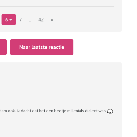
6
7
..
42
»
Naar laatste reactie
dam ook. Ik dacht dat het een beetje millenials dialect was