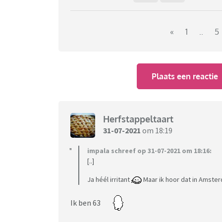
«
1
..
5
Plaats een reactie
Herfstappeltaart
31-07-2021
om 18:19
impala schreef op 31-07-2021 om 18:16:
[..]
Ja héél irritant
Maar ik hoor dat in Amster
Ik ben 63