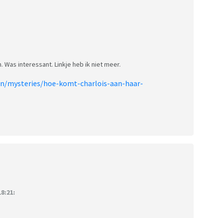
 Was interessant. Linkje heb ik niet meer.
an/mysteries/hoe-komt-charlois-aan-haar-
8:21: