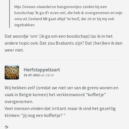
Mijn Zeeuws-vlaanderse huisgenootjes zeiden bij een
boodschap 'Ik ga d'r even om', die heb ik overgenomen en mijn
oma uit Zeeland NB gaat altijd 'te bed', die zit er bij mij ook
ingebakken
Dat woordje 'om' (ik ga om een boodschap) las ik in het
andere topic ook. Dat zou Brabants zijn? Dat (her)ken ik dan
weer niet.
Herfstappeltaart
31-07-2021
om 18:14
Wij hebben zelf (omdat we niet ver van de grens wonen en
vaak in België komen) het verkleinwoord "koffietje"
overgenomen.
Veel mensen vinden dat irritant maar ik vind het gezellig
klinken: "jij nog een koffietje? "
☕️