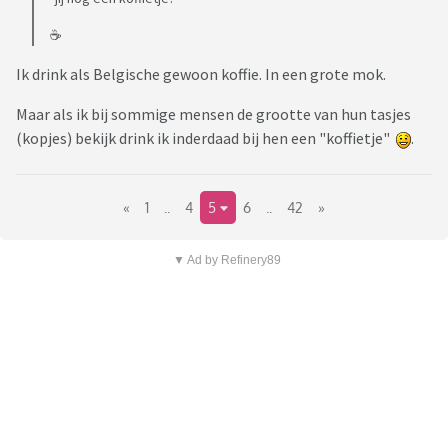
☕️
Ik drink als Belgische gewoon koffie. In een grote mok.
Maar als ik bij sommige mensen de grootte van hun tasjes
(kopjes) bekijk drink ik inderdaad bij hen een "koffietje"
.
«
1
..
4
5
6
..
42
»
▼ Ad by Refinery89