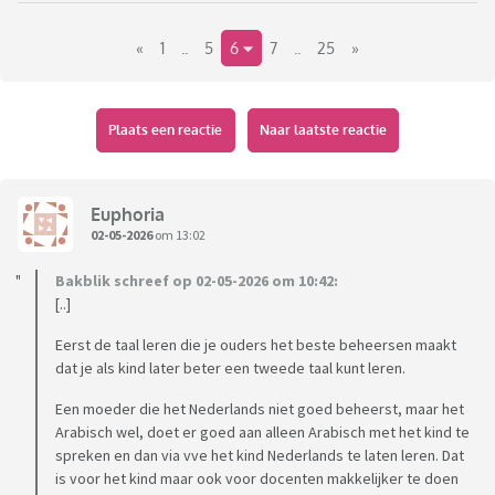
mannelijke asielzoeker een potentiële moordenaar en
«
1
..
5
6
7
..
25
»
verkrachter is. Hoe kan de overheid dit beter regelen. Alle
asielzoekers het land uit is geen antwoord, want dat kan
niet. Maar wat dan wel?
Plaats een reactie
Naar laatste reactie
Euphoria
02-05-2026
om 13:02
Bakblik schreef op 02-05-2026 om 10:42:
[..]
Eerst de taal leren die je ouders het beste beheersen maakt
dat je als kind later beter een tweede taal kunt leren.
Een moeder die het Nederlands niet goed beheerst, maar het
Arabisch wel, doet er goed aan alleen Arabisch met het kind te
spreken en dan via vve het kind Nederlands te laten leren. Dat
is voor het kind maar ook voor docenten makkelijker te doen