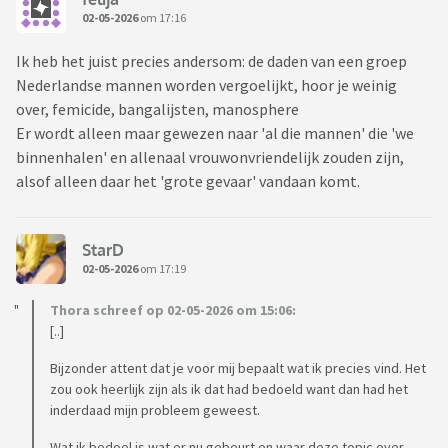
02-05-2026
om 17:16
Ik heb het juist precies andersom: de daden van een groep
Nederlandse mannen worden vergoelijkt, hoor je weinig
over, femicide, bangalijsten, manosphere
Er wordt alleen maar gewezen naar 'al die mannen' die 'we
binnenhalen' en allenaal vrouwonvriendelijk zouden zijn,
alsof alleen daar het 'grote gevaar' vandaan komt.
StarD
02-05-2026
om 17:19
Thora schreef op 02-05-2026 om 15:06:
[..]
Bijzonder attent dat je voor mij bepaalt wat ik precies vind. Het
zou ook heerlijk zijn als ik dat had bedoeld want dan had het
inderdaad mijn probleem geweest.
Wat ik bedoel is wat er nu gebeurt en waar deze topic over