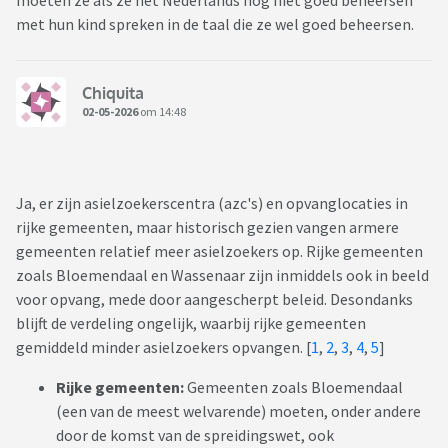
moeten ze als ze het Nederlands nog niet goed beheersen
met hun kind spreken in de taal die ze wel goed beheersen.
Chiquita
02-05-2026
om 14:48
Ja, er zijn asielzoekerscentra (azc's) en opvanglocaties in
rijke gemeenten, maar historisch gezien vangen armere
gemeenten relatief meer asielzoekers op. Rijke gemeenten
zoals Bloemendaal en Wassenaar zijn inmiddels ook in beeld
voor opvang, mede door aangescherpt beleid. Desondanks
blijft de verdeling ongelijk, waarbij rijke gemeenten
gemiddeld minder asielzoekers opvangen. [
1
,
2
,
3
,
4
,
5
]
Rijke gemeenten:
Gemeenten zoals Bloemendaal
(een van de meest welvarende) moeten, onder andere
door de komst van de spreidingswet, ook