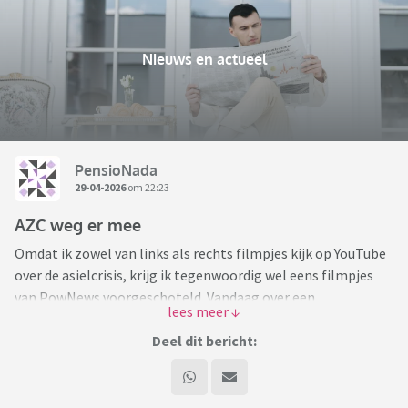
Nieuws en actueel
PensioNada
29-04-2026
om 22:23
AZC weg er mee
Omdat ik zowel van links als rechts filmpjes kijk op YouTube
over de asielcrisis, krijg ik tegenwoordig wel eens filmpjes
van PowNews voorgeschoteld. Vandaag over een
demonstratie in Apeldoorn waar de paar
tegendemonstranten dusdanig werden bedreigd dat ze
Deel dit bericht:
uiteindelijk door de politie in veiligheid moesten worden
gebracht. Een aantal demonstranten tegen AZC's waren
volledig hysterisch en hadden echt het idee dat elke