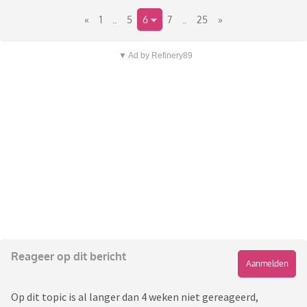
«
1
..
5
6
7
..
25
»
▼ Ad by Refinery89
Reageer op dit bericht
Aanmelden
Op dit topic is al langer dan 4 weken niet gereageerd,