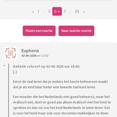
mannelijke asielzoeker een potentiële moordenaar en
«
1
..
5
6
7
..
25
»
verkrachter is. Hoe kan de overheid dit beter regelen. Alle
asielzoekers het land uit is geen antwoord, want dat kan
niet. Maar wat dan wel?
Plaats een reactie
Naar laatste reactie
Euphoria
02-05-2026
om 13:02
Bakblik schreef op 02-05-2026 om 10:42:
[..]
Eerst de taal leren die je ouders het beste beheersen maakt
dat je als kind later beter een tweede taal kunt leren.
Een moeder die het Nederlands niet goed beheerst, maar het
Arabisch wel, doet er goed aan alleen Arabisch met het kind te
spreken en dan via vve het kind Nederlands te laten leren. Dat
is voor het kind maar ook voor docenten makkelijker te doen