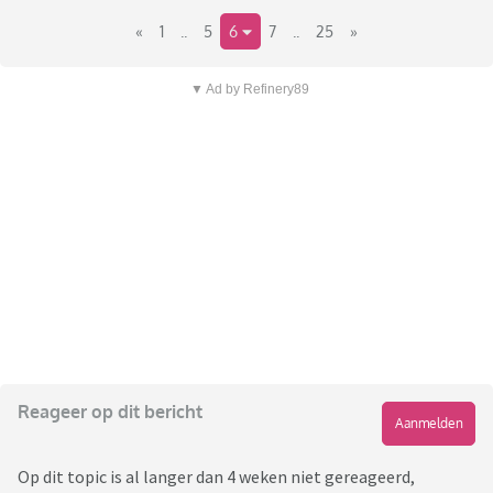
«
1
..
5
6
7
..
25
»
▼ Ad by Refinery89
Reageer op dit bericht
Aanmelden
Op dit topic is al langer dan 4 weken niet gereageerd,