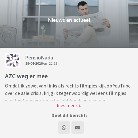
Nieuws en actueel
PensioNada
29-04-2026
om 22:23
AZC weg er mee
Omdat ik zowel van links als rechts filmpjes kijk op YouTube
over de asielcrisis, krijg ik tegenwoordig wel eens filmpjes
van PowNews voorgeschoteld. Vandaag over een
demonstratie in Apeldoorn waar de paar
tegendemonstranten dusdanig werden bedreigd dat ze
Deel dit bericht:
uiteindelijk door de politie in veiligheid moesten worden
gebracht. Een aantal demonstranten tegen AZC's waren
volledig hysterisch en hadden echt het idee dat elke