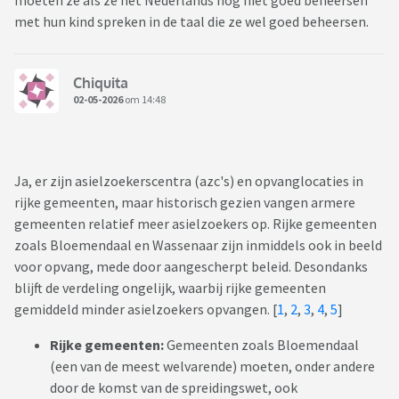
moeten ze als ze het Nederlands nog niet goed beheersen
met hun kind spreken in de taal die ze wel goed beheersen.
Chiquita
02-05-2026
om 14:48
Ja, er zijn asielzoekerscentra (azc's) en opvanglocaties in
rijke gemeenten, maar historisch gezien vangen armere
gemeenten relatief meer asielzoekers op. Rijke gemeenten
zoals Bloemendaal en Wassenaar zijn inmiddels ook in beeld
voor opvang, mede door aangescherpt beleid. Desondanks
blijft de verdeling ongelijk, waarbij rijke gemeenten
gemiddeld minder asielzoekers opvangen. [
1
,
2
,
3
,
4
,
5
]
Rijke gemeenten:
Gemeenten zoals Bloemendaal
(een van de meest welvarende) moeten, onder andere
door de komst van de spreidingswet, ook