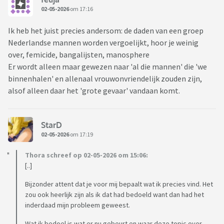
02-05-2026
om 17:16
Ik heb het juist precies andersom: de daden van een groep
Nederlandse mannen worden vergoelijkt, hoor je weinig
over, femicide, bangalijsten, manosphere
Er wordt alleen maar gewezen naar 'al die mannen' die 'we
binnenhalen' en allenaal vrouwonvriendelijk zouden zijn,
alsof alleen daar het 'grote gevaar' vandaan komt.
StarD
02-05-2026
om 17:19
Thora schreef op 02-05-2026 om 15:06:
[..]
Bijzonder attent dat je voor mij bepaalt wat ik precies vind. Het
zou ook heerlijk zijn als ik dat had bedoeld want dan had het
inderdaad mijn probleem geweest.
Wat ik bedoel is wat er nu gebeurt en waar deze topic over