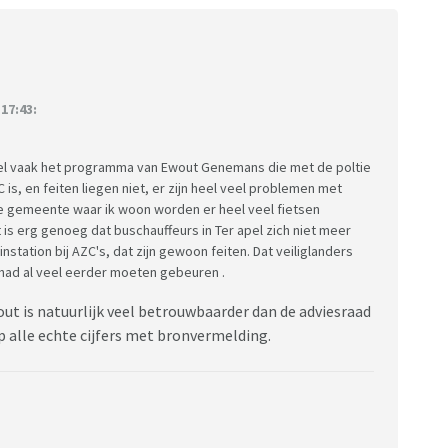
17:43:
 heel vaak het programma van Ewout Genemans die met de poltie
is, en feiten liegen niet, er zijn heel veel problemen met
de gemeente waar ik woon worden er heel veel fietsen
 is erg genoeg dat buschauffeurs in Ter apel zich niet meer
nstation bij AZC's, dat zijn gewoon feiten. Dat veiliglanders
had al veel eerder moeten gebeuren .
t is natuurlijk veel betrouwbaarder dan de adviesraad
op alle echte cijfers met bronvermelding.