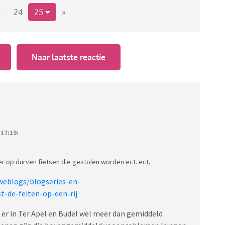
.
24
25
»
Naar laatste reactie
17:19:
er op durven fietsen die gestolen worden ect. ect,
weblogs/blogseries-en-
-de-feiten-op-een-rij
jn er in Ter Apel en Budel wel meer dan gemiddeld