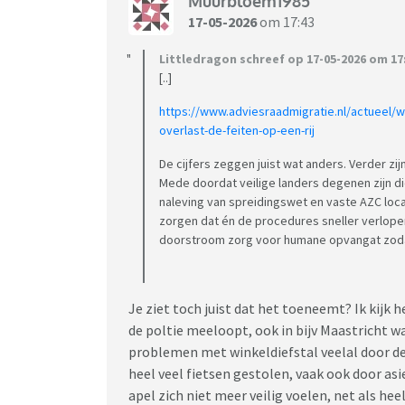
Muurbloem1985
17-05-2026
om 17:43
Littledragon schreef op 17-05-2026 om 17
[..]
https://www.adviesraadmigratie.nl/actueel
overlast-de-feiten-op-een-rij
De cijfers zeggen juist wat anders. Verder zi
Mede doordat veilige landers degenen zijn 
naleving van spreidingswet en vaste AZC loca
zorgen dat én de procedures sneller verlop
doorstroom zorg voor humane opvangat zodat
Je ziet toch juist dat het toeneemt? Ik kij
de poltie meeloopt, ook in bijv Maastricht waa
problemen met winkeldiefstal veelal door d
heel veel fietsen gestolen, vaak ook door asi
apel zich niet meer veilig voelen, net als hee