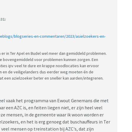
:31:
/weblogs/blogseries-en-commentaren/2023/asielzoekers-en-
jn er in Ter Apel en Budel wel meer dan gemiddeld problemen.
die bovengemiddeld voor problemen kunnen zorgen. Een
ties ipv veel te dure en krappe noodlocaties kan ervoor
en en de veiligelanders dus eerder weg moeten én de
 een azielzoeker beter en sneller kan aarden/integreren.
k heel vaak het programma van Ewout Genemans die met
r een AZC is, en feiten liegen niet, er zijn heel veel
eze mensen, in de gemeente waar ik woon worden er
elzoekers, en het is erg genoeg dat buschauffeurs in Ter
l veel mensen op treinstation bij AZC's, dat zijn