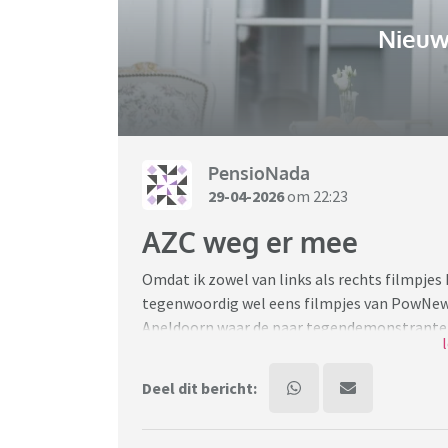
Nieuw
PensioNada
29-04-2026
om 22:23
AZC weg er mee
Omdat ik zowel van links als rechts filmpjes ki
tegenwoordig wel eens filmpjes van PowNew
Apeldoorn waar de paar tegendemonstranten 
politie in veiligheid moesten worden gebra
volledig hysterisch en hadden echt het idee 
Deel dit bericht:
moordenaar en verkrachter is. Hoe kan de over
is geen antwoord, want dat kan niet. Maar w