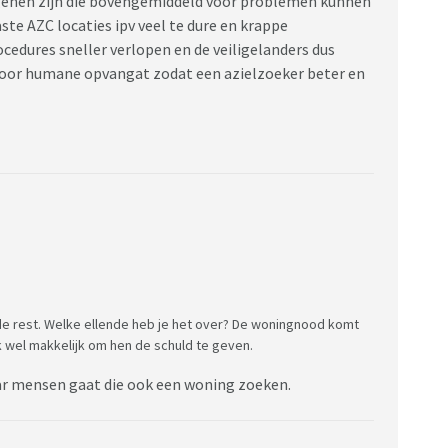
genen zijn die bovengemiddeld voor problemen kunnen
ste AZC locaties ipv veel te dure en krappe
cedures sneller verlopen en de veiligelanders dus
oor humane opvangat zodat een azielzoeker beter en
e rest. Welke ellende heb je het over? De woningnood komt
jk wel makkelijk om hen de schuld te geven.
ar mensen gaat die ook een woning zoeken.