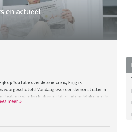
s en actueel
jk op YouTube over de asielcrisis, krijg ik
s voorgeschoteld. Vandaag over een demonstratie in
dusdanig werden bedreigd dat ze uiteindelijk door de
cht. Een aantal demonstranten tegen AZC's waren
dat elke mannelijke asielzoeker een potentiële
heid dit beter regelen. Alle asielzoekers het land uit
at dan wel?