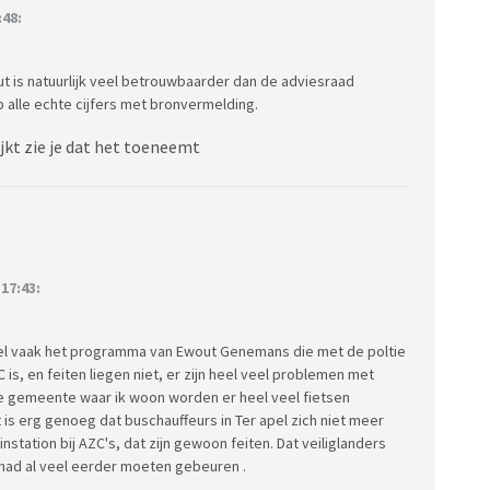
:48:
t is natuurlijk veel betrouwbaarder dan de adviesraad
p alle echte cijfers met bronvermelding.
 kijkt zie je dat het toeneemt
17:43:
 heel vaak het programma van Ewout Genemans die met de poltie
is, en feiten liegen niet, er zijn heel veel problemen met
de gemeente waar ik woon worden er heel veel fietsen
 is erg genoeg dat buschauffeurs in Ter apel zich niet meer
nstation bij AZC's, dat zijn gewoon feiten. Dat veiliglanders
had al veel eerder moeten gebeuren .