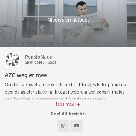
Nieuws en actueel
PensioNada
29-04-2026
om 22:23
AZC weg er mee
Omdat ik zowel van links als rechts filmpjes kijk op YouTube
over de asielcrisis, krijg ik tegenwoordig wel eens filmpjes
van PowNews voorgeschoteld. Vandaag over een
demonstratie in Apeldoorn waar de paar
tegendemonstranten dusdanig werden bedreigd dat ze
Deel dit bericht:
uiteindelijk door de politie in veiligheid moesten worden
gebracht. Een aantal demonstranten tegen AZC's waren
volledig hysterisch en hadden echt het idee dat elke