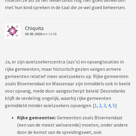
moeten ze als ze het Nederlands nog niet goed beheersen
met hun kind spreken in de taal die ze wel goed beheersen.
Chiquita
02-05-2026
om 14:48
Ja, er zijn asielzoekerscentra (azc's) en opvanglocaties in
rijke gemeenten, maar historisch gezien vangen armere
gemeenten relatief meer asielzoekers op. Rijke gemeenten
zoals Bloemendaal en Wassenaar zijn inmiddels ook in beeld
voor opvang, mede door aangescherpt beleid. Desondanks
blijft de verdeling ongelijk, waarbij rijke gemeenten
gemiddeld minder asielzoekers opvangen. [
1
,
2
,
3
,
4
,
5
]
Rijke gemeenten:
Gemeenten zoals Bloemendaal
(een van de meest welvarende) moeten, onder andere
door de komst van de spreidingswet, ook