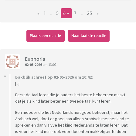
mannelijke asielzoeker een potentiële moordenaar en
«
1
..
5
6
7
..
25
»
verkrachter is. Hoe kan de overheid dit beter regelen. Alle
asielzoekers het land uit is geen antwoord, want dat kan
niet. Maar wat dan wel?
Plaats een reactie
Naar laatste reactie
Euphoria
02-05-2026
om 13:02
Bakblik schreef op 02-05-2026 om 10:42:
[..]
Eerst de taal leren die je ouders het beste beheersen maakt
dat je als kind later beter een tweede taal kunt leren.
Een moeder die het Nederlands niet goed beheerst, maar het
Arabisch wel, doet er goed aan alleen Arabisch met het kind te
spreken en dan via vve het kind Nederlands te laten leren. Dat
is voor het kind maar ook voor docenten makkelijker te doen