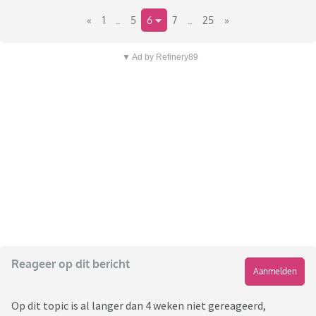
«
1
..
5
6
7
..
25
»
▼ Ad by Refinery89
Reageer op dit bericht
Aanmelden
Op dit topic is al langer dan 4 weken niet gereageerd,