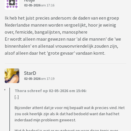
02-05-2026
om 17:16
Ik heb het juist precies andersom: de daden van een groep
Nederlandse mannen worden vergoelijkt, hoor je weinig
over, femicide, bangalijsten, manosphere
Er wordt alleen maar gewezen naar 'al die mannen' die 'we
binnenhalen' en allenaal vrouwonvriendelijk zouden zijn,
alsof alleen daar het 'grote gevaar' vandaan komt.
StarD
02-05-2026
om 17:19
Thora schreef op 02-05-2026 om 15:06:
[..]
Bijzonder attent dat je voor mij bepaalt wat ik precies vind. Het
zou ook heerlijk zijn als ik dat had bedoeld want dan had het
inderdaad mijn probleem geweest.
Wat ik bedoel is wat er nu gebeurt en waar deze topic over