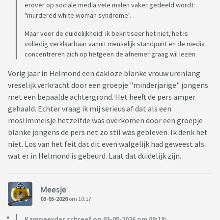
erover op sociale media vele malen vaker gedeeld wordt:
"murdered white woman syndrome".
Maar voor de duidelijkheid: ik bekritiseer het niet, het is
volledig verklaarbaar vanuit menselijk standpunt en de media
concentreren zich op hetgeen de afnemer graag wil lezen.
Vorig jaar in Helmond een dakloze blanke vrouw urenlang
vreselijk verkracht door een groepje "minderjarige" jongens
met een bepaalde achtergrond. Het heeft de pers amper
gehaald. Echter vraag ik mij serieus af dat als een
moslimmeisje hetzelfde was overkomen door een groepje
blanke jongens de pers net zo stil was gebleven. Ik denk het
niet. Los van het feit dat dit even walgelijk had geweest als
wat er in Helmond is gebeurd. Laat dat duidelijk zijn.
Meesje
03-05-2026
om 10:17
Kampeerder schreef op 03-05-2026 om 09:18: