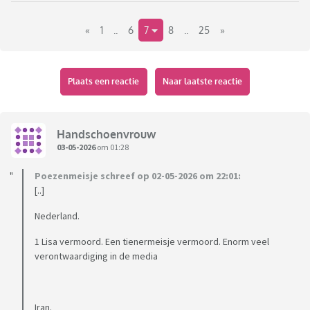
mannelijke asielzoeker een potentiële moordenaar en
«
1
..
6
7
8
..
25
»
verkrachter is. Hoe kan de overheid dit beter regelen. Alle
asielzoekers het land uit is geen antwoord, want dat kan
niet. Maar wat dan wel?
Plaats een reactie
Naar laatste reactie
Handschoenvrouw
03-05-2026
om 01:28
Poezenmeisje schreef op 02-05-2026 om 22:01:
[..]
Nederland.
1 Lisa vermoord. Een tienermeisje vermoord. Enorm veel
verontwaardiging in de media
Iran.