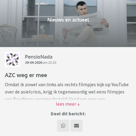
Nieuws en actueel
PensioNada
29-04-2026
om 22:23
AZC weg er mee
Omdat ik zowel van links als rechts filmpjes kijk op YouTube
over de asielcrisis, krijg ik tegenwoordig wel eens filmpjes
van PowNews voorgeschoteld. Vandaag over een
demonstratie in Apeldoorn waar de paar
tegendemonstranten dusdanig werden bedreigd dat ze
Deel dit bericht:
uiteindelijk door de politie in veiligheid moesten worden
gebracht. Een aantal demonstranten tegen AZC's waren
volledig hysterisch en hadden echt het idee dat elke