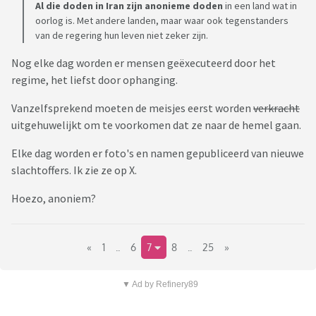
Al die doden in Iran zijn anonieme
doden
in een land wat in
oorlog is. Met andere landen, maar waar ook tegenstanders
van de regering hun leven niet zeker zijn.
Nog elke dag worden er mensen geëxecuteerd door het
regime, het liefst door ophanging.
Vanzelfsprekend moeten de meisjes eerst worden
verkracht
uitgehuwelijkt om te voorkomen dat ze naar de hemel gaan.
Elke dag worden er foto's en namen gepubliceerd van nieuwe
slachtoffers. Ik zie ze op X.
Hoezo, anoniem?
«
1
..
6
7
8
..
25
»
▼ Ad by Refinery89