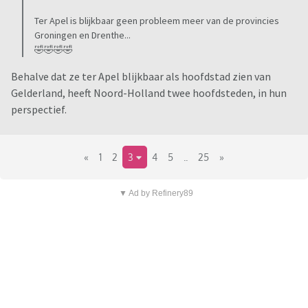
Ter Apel is blijkbaar geen probleem meer van de provincies
Groningen en Drenthe...
🤣🤣🤣🤣
Behalve dat ze ter Apel blijkbaar als hoofdstad zien van
Gelderland, heeft Noord-Holland twee hoofdsteden, in hun
perspectief.
«
1
2
3
4
5
..
25
»
▼ Ad by Refinery89