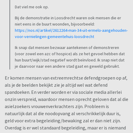
Dat viel me ook op.
Bij de demonstratie in Loosdrecht waren ook mensen die er
niet eens in de buurt woonden, bijvoorbeeld:
https://nos.nl/artikel/2612264-man-34-uit-ermelo-aangehouden-
voor-vernielingen-gemeentehuis-loosdrecht
Ik snap dat mensen bezwaar aantekenen of demonstreren
(voor zowel een azc of hospice) als ze het gevoel hebben dat
hun buurt/wijk/stad negatief wordt beïnvloed. Ik snap niet dat
je daarvoor naar een andere stad gaat en geweld gebruikt.
Er komen mensen van extreemrechtse defendgroepen op af,
als je de beelden bekijkt zie je altijd wel wat defend
spandoeken. En verder worden er via sociale media allerlei
onzin verspreid, waardoor mensen oprecht geloven dat al die
asielzoekers vrouwenverkrachters zijn. Probleem is
natuurlijk dat al die noodopvang al verschrikkelijk duur is,
geld voor extra begeleiding/bewaking zal er dan niet zijn.
Overdag is er wel standaard begeleiding, maar er is niemand