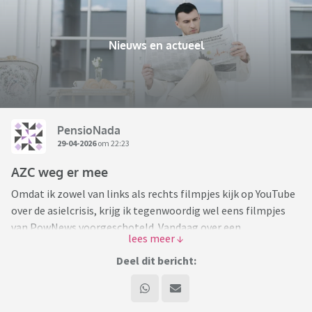
Nieuws en actueel
PensioNada
29-04-2026
om 22:23
AZC weg er mee
Omdat ik zowel van links als rechts filmpjes kijk op YouTube
over de asielcrisis, krijg ik tegenwoordig wel eens filmpjes
van PowNews voorgeschoteld. Vandaag over een
demonstratie in Apeldoorn waar de paar
tegendemonstranten dusdanig werden bedreigd dat ze
Deel dit bericht:
uiteindelijk door de politie in veiligheid moesten worden
gebracht. Een aantal demonstranten tegen AZC's waren
volledig hysterisch en hadden echt het idee dat elke