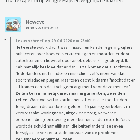
Tik 'Ter Apel' in op Google Maps en vergelijk de kaarten.
Neweve
01-05-2026
om 07:48
Lexus schreef op 29-04-2026 om 23:00:
Het eerste wat ik dacht was: 'misschien kan de regering cijfers
publiceren over hoeveel verkrachtingen en moorden er door
autochtonen en hoeveel door asielzoekers zijn gepleegd. Ik
heb namelijk het idee dat er dan uit zal komen dat autochtone
Nederlanders niet minder en misschien zelfs meer van dat
soort misdaden plegen. Maartoen dacht ik daarna "mocht dat er
uit komen dan is dat toch geen argument voor deze mensen."
Ze luisteren namelijk niet naar argumenten, ze willen
rellen.
Waar wel wat in zou kunnen zitten is alle toestanden
terug draaien die oa door afgelopen 15 jaar regeerbeleid zijn
veroorzaakt: woningnood, uitgeklede zorg, verwarde
personen die geen opvang meer kunnen vinden etc etc. Vaak
wordt de schuld namelijk aan 'die buitenlanders' gegeven
terwijl, als je verder kijkt de oorzaak van de problemen
genuanceerder blijkt te liggen.