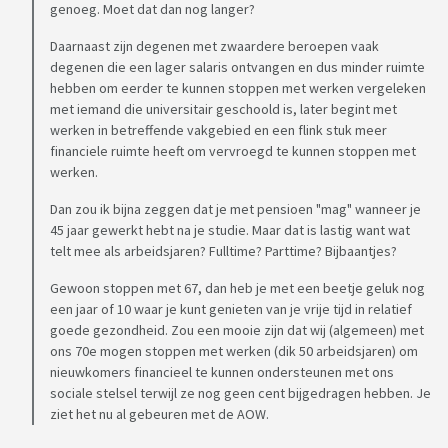
genoeg. Moet dat dan nog langer?
Daarnaast zijn degenen met zwaardere beroepen vaak
degenen die een lager salaris ontvangen en dus minder ruimte
hebben om eerder te kunnen stoppen met werken vergeleken
met iemand die universitair geschoold is, later begint met
werken in betreffende vakgebied en een flink stuk meer
financiele ruimte heeft om vervroegd te kunnen stoppen met
werken.
Dan zou ik bijna zeggen dat je met pensioen "mag" wanneer je
45 jaar gewerkt hebt na je studie. Maar dat is lastig want wat
telt mee als arbeidsjaren? Fulltime? Parttime? Bijbaantjes?
Gewoon stoppen met 67, dan heb je met een beetje geluk nog
een jaar of 10 waar je kunt genieten van je vrije tijd in relatief
goede gezondheid. Zou een mooie zijn dat wij (algemeen) met
ons 70e mogen stoppen met werken (dik 50 arbeidsjaren) om
nieuwkomers financieel te kunnen ondersteunen met ons
sociale stelsel terwijl ze nog geen cent bijgedragen hebben. Je
ziet het nu al gebeuren met de AOW.