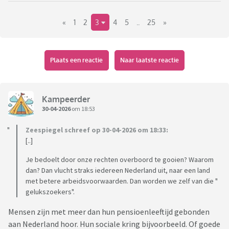
mannelijke asielzoeker een potentiële moordenaar en
«
1
2
3
4
5
..
25
»
verkrachter is. Hoe kan de overheid dit beter regelen. Alle
asielzoekers het land uit is geen antwoord, want dat kan
niet. Maar wat dan wel?
Plaats een reactie
Naar laatste reactie
Kampeerder
30-04-2026
om 18:53
Zeespiegel schreef op 30-04-2026 om 18:33:
[..]
Je bedoelt door onze rechten overboord te gooien? Waarom
dan? Dan vlucht straks iedereen Nederland uit, naar een land
met betere arbeidsvoorwaarden. Dan worden we zelf van die "
gelukszoekers".
Mensen zijn met meer dan hun pensioenleeftijd gebonden
aan Nederland hoor. Hun sociale kring bijvoorbeeld. Of goede