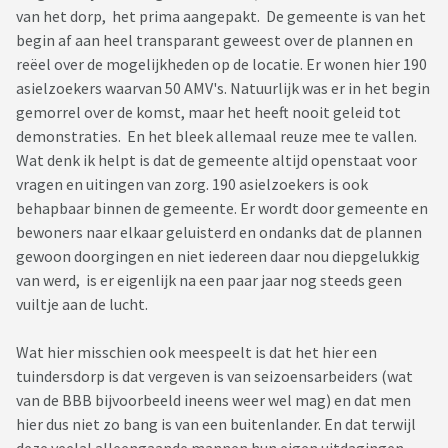
van het dorp, het prima aangepakt. De gemeente is van het
begin af aan heel transparant geweest over de plannen en
reëel over de mogelijkheden op de locatie. Er wonen hier 190
asielzoekers waarvan 50 AMV's. Natuurlijk was er in het begin
gemorrel over de komst, maar het heeft nooit geleid tot
demonstraties. En het bleek allemaal reuze mee te vallen.
Wat denk ik helpt is dat de gemeente altijd openstaat voor
vragen en uitingen van zorg. 190 asielzoekers is ook
behapbaar binnen de gemeente. Er wordt door gemeente en
bewoners naar elkaar geluisterd en ondanks dat de plannen
gewoon doorgingen en niet iedereen daar nou diepgelukkig
van werd, is er eigenlijk na een paar jaar nog steeds geen
vuiltje aan de lucht.
Wat hier misschien ook meespeelt is dat het hier een
tuindersdorp is dat vergeven is van seizoensarbeiders (wat
van de BBB bijvoorbeeld ineens weer wel mag) en dat men
hier dus niet zo bang is van een buitenlander. En dat terwijl
deze veelal alleengaande mannen hun eigen uitdagingen