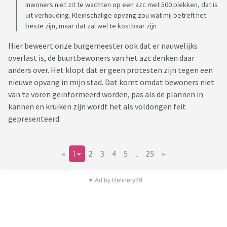
inwoners niet zit te wachten op een azc met 500 plekken, dat is
uit verhouding. Kleinschalige opvang zou wat mij betreft het
beste zijn, maar dat zal wel te kostbaar zijn
Hier beweert onze burgemeester ook dat er nauwelijks
overlast is, de buurtbewoners van het azc denken daar
anders over. Het klopt dat er geen protesten zijn tegen een
nieuwe opvang in mijn stad. Dat komt omdat bewoners niet
van te voren geïnformeerd worden, pas als de plannen in
kannen en kruiken zijn wordt het als voldongen feit
gepresenteerd.
«
1
2
3
4
5
..
25
»
▼ Ad by Refinery89