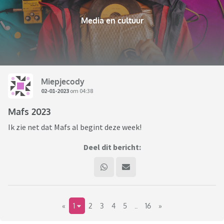
Media en cultuur
Miepjecody
02-01-2023
om 04:38
Mafs 2023
Ik zie net dat Mafs al begint deze week!
Deel dit bericht:
«
1
2
3
4
5
..
16
»