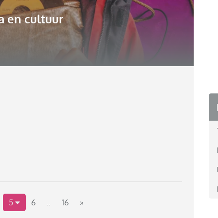
 en cultuur
5
6
..
16
»