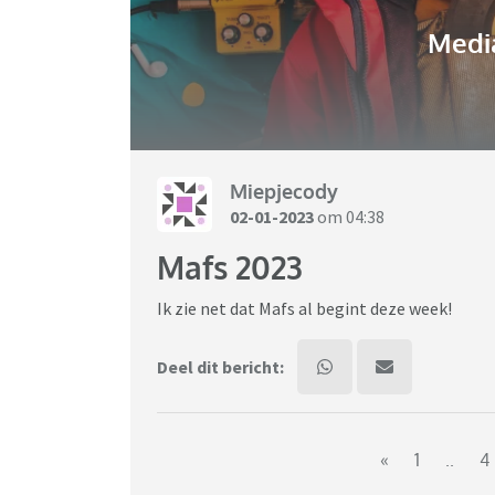
Media
Miepjecody
02-01-2023
om 04:38
Mafs 2023
Ik zie net dat Mafs al begint deze week!
Deel dit bericht:
«
1
..
4