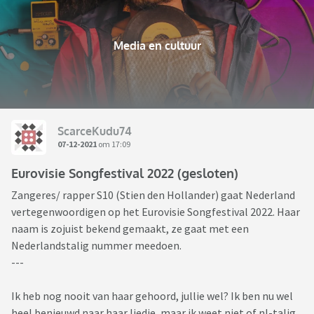
Media en cultuur
ScarceKudu74
07-12-2021
om 17:09
Eurovisie Songfestival 2022 (gesloten)
Zangeres/ rapper S10 (Stien den Hollander) gaat Nederland
vertegenwoordigen op het Eurovisie Songfestival 2022. Haar
naam is zojuist bekend gemaakt, ze gaat met een
Nederlandstalig nummer meedoen.
---
Ik heb nog nooit van haar gehoord, jullie wel? Ik ben nu wel
heel benieuwd naar haar liedje, maar ik weet niet of nl-talig