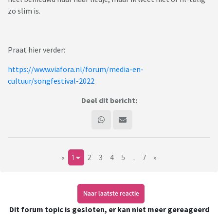
zo slim is.
Praat hier verder:
https://www.viafora.nl/forum/media-en-
cultuur/songfestival-2022
Deel dit bericht:
«
1
2
3
4
5
..
7
»
Naar laatste reactie
Dit forum topic is gesloten, er kan niet meer gereageerd