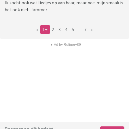
Ik zocht ook wat liedjes op van haar, maar nee..mijn smaak is
het ook niet. Jammer.
«
1
2
3
4
5
..
7
»
▼ Ad by Refinery89